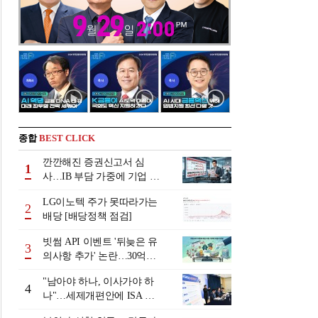
종합
BEST CLICK
깐깐해진 증권신고서 심
1
사…IB 부담 가중에 기업 자
금조달 '차질 우려'
LG이노텍 주가 못따라가는
2
배당 [배당정책 점검]
빗썸 API 이벤트 '뒤늦은 유
3
의사항 추가' 논란…30억원
배상 조정 거부에 이용자 반
"남아야 하나, 이사가야 하
발
4
나"…세제개편안에 ISA 투
자자 셈법 복잡