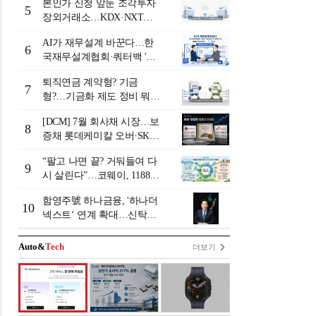
본인가 신청 앞둔 조각투자
5
장외거래소…KDX·NXT컨
소 막판 점검 ‘분주’
AI가 재무설계 바꾼다…한
6
국재무설계협회·쿼터백 '베
러웰스'로 생태계 구축
퇴직연금 계약형? 기금
7
형?…기금화 제도 정비 뭐길
래 [기금형 퇴직연금 추진
[DCM] 7월 회사채 시장…보
(상)]
8
증채 롯데케미칼 오버·SK에
코플랜트 언더 [7월 리뷰①]
“팔고 나면 끝? 거둬들여 다
9
시 살린다”…코웨이, 1188만
계정 업고 ESG 밸류업
함영주號 하나금융, '하나더
10
넥스트‘ 연계 확대…신탁수
수료 2배 증가 효과 [금융 시
니어 비즈니스 돋보기]
Auto&
Tech
더보기