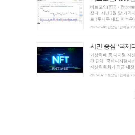
비트코인(BTC‧Bitcoi
졌다. 지난 2월 말 가격
트’(두나무 대표 이석우)에
2022-05-08 일요일 | 임지윤 기
시민 중심 ‘국
가상화폐 등 디지털 자산
간 단체 ‘국제디지털자산
자산위원회가 최근 대전시
2022-03-19 토요일 | 임지윤 기