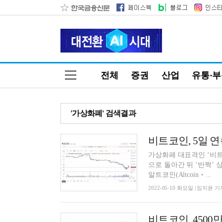
전체
증권
산업
유통·
'가상화폐' 검색결과
비트코인, 5일 
가상화폐 대표격인 ‘비트코
으로 돌아간 뒤 ‘반짝’ 상
알트코인(Altcoin‧...
2022-05-10 화요일 | 임지윤 기
비트코인, 450