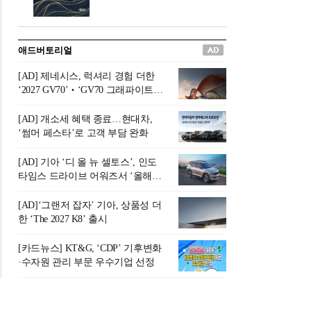
버려야 하는 곳'이라 묘사했다.
원칙으로 서다』를 펴냈다.정
오늘날 많은 이가 은퇴를 지옥
통 관료 출신으로 한국 금융의
이라 부르며 절망하지만, 김경
주요 변곡점마다 중요한 역할
애드버토리얼
록 고문은 새로운 시각을 제시
을 하고 금융 경영인으로서 큰
한다. 은퇴 후 60대를 전후한 1
족적을 남긴 김 전 회장이 후배
[AD] 제네시스, 럭셔리 경험 더한
0년의 과도기는 지옥이 아니라
세대에게 전하는 삶의 조언을
‘2027 GV70’‧‘GV70 그래파이트’
정화와 성장의 공간인 ‘은퇴연
담은 인생 노트다.『물처럼 흐
출시
옥(Purgatory)’이라는 것이다.
르고 원칙으로 서다』는 단순
[AD] 개소세 혜택 종료…현대차,
연옥은 고통스럽지만 끝이 있
한 자서전을 넘어, 실패를 두려
‘썸머 페스타’로 고객 부담 완화
으며, 준비를 통해 천국으로 나
워하지 않는 용기와 자신에 대
아갈 수 있는 희망의 장소라고
한 믿음이 어떻게 삶을 풍요롭
[AD] 기아 ‘디 올 뉴 셀토스’, 인도
말한
게 만드는지를 보여주는 지혜
타임스 드라이브 어워즈서 ‘올해의
의 보고로 평가된다.김용환 전
SUV’ 선정
회장은 “인생의 목표가 크더라
[AD]‘그랜저 잡자’ 기아, 상품성 더
도 조급해하지 말고 작은 것부
한 ‘The 2027 K8’ 출시
터 하나 하나 성취해 나가
라”고 조언한다. 뼈아픈 실패
[카드뉴스] KT&G, ‘CDP’ 기후변화
조차 성공의 뼈대가 된다는 긍
·수자원 관리 부문 우수기업 선정
정적인 마음으로