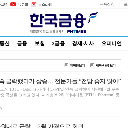
구독신청
로
부동산
금융
보험
2금융
경제·시사
오피니언
제목만보기
제목+내용 보기
연속 급락했다가 상승… 전문가들 “전망 좋지 않아”
인’(BTC‧Bitcoin) 가격이 5거래일 연속 급락하며 지난해 7월 수준
승 곡선을 그리고 있다. 시가총액 2위 ‘이더리움’(ETH‧Ethereum) 등
자
0만원대로 급락… 2월 가격으로 회귀