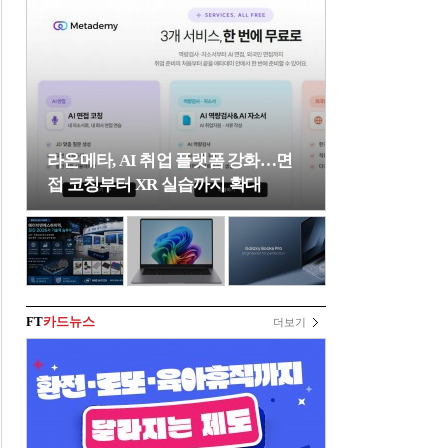
라온메타, AI 취업 플랫폼 강화…면
접 코칭부터 XR 실습까지 확대
FT
카드뉴스
더보기