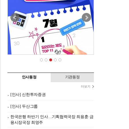
인사동정
기관동정
더보기
[인사] 신한투자증권
[인사] 두산그룹
한국은행 하반기 인사…기획협력국장 최용훈·금
융시장국장 최영주