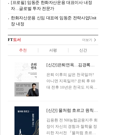
[프로필] 임동준 한화자산운용 대표이사 내정
자…글로벌 투자 전문가
한화자산운용 신임 대표에 임동준 전략사업Unit
장 내정
FT
도서
더보기
추천
서평
신간
[신간]은퇴연옥…김경록의 은퇴 후 삶의 나침반
은퇴 이후의 삶은 천국일까?
아니면 지옥일까? 은퇴 후 60
대 전후 10년은 천국도 지옥도
아닌 '연옥'이라 개념이 등장해
화제를 모으고 있다.투자 전문
가이자 은퇴연구소장으로서의
[신간] 물처럼 흐르고 원칙으로 서다…김용환의 통찰을 담다
은퇴 설계를 가이드해 온 김경
록 옵투스자산운용의 고문이
김용환 전 NH농협금융지주 회
신간 『은퇴연옥』을 내놓았
장이 자신의 경험과 철학을 정
다.단테는 지옥을 '모든 희망을
리한 자서전 『물처럼 흐르고