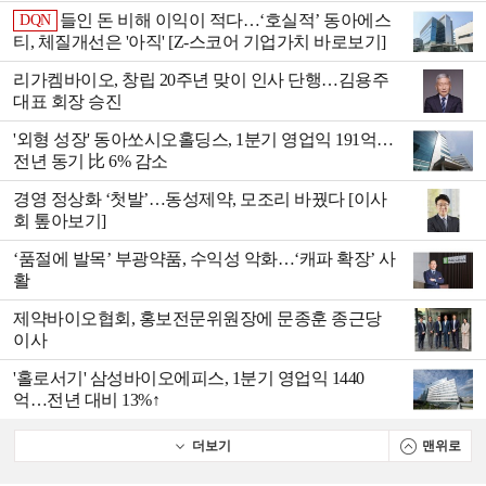
들인 돈 비해 이익이 적다…‘호실적’ 동아에스
DQN
티, 체질개선은 '아직' [Z-스코어 기업가치 바로보기]
리가켐바이오, 창립 20주년 맞이 인사 단행…김용주
대표 회장 승진
'외형 성장' 동아쏘시오홀딩스, 1분기 영업익 191억…
전년 동기 比 6% 감소
경영 정상화 ‘첫발’…동성제약, 모조리 바꿨다 [이사
회 톺아보기]
‘품절에 발목’ 부광약품, 수익성 악화…‘캐파 확장’ 사
활
제약바이오협회, 홍보전문위원장에 문종훈 종근당
이사
'홀로서기' 삼성바이오에피스, 1분기 영업익 1440
억…전년 대비 13%↑
더보기
맨위로