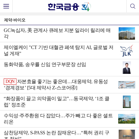
제약·바이오
GC녹십자, 美 관계사 큐레보 지분 일라이 릴리에 매
각
제이엘케이 "CT 기반 대혈관 폐색 탐지 AI, 글로벌 저
널 게재"
동화약품, 송우률 신임 연구부문장 선임
자본효율 좋기는 좋은데…대웅제약, 유동성
DQN
‘경계경보’ [5대 제약사 Z-스코어④]
“화장품이 끌고 의약품이 밀고”…동국제약, ‘1조 클
럽’ 정조준
수익성·주주환원 다 잡았다…주가 빼고 다 좋은 셀트
리온
삼천당제약, S-PASS 논란 잠재운다…“특허 권리 구
조 정비”