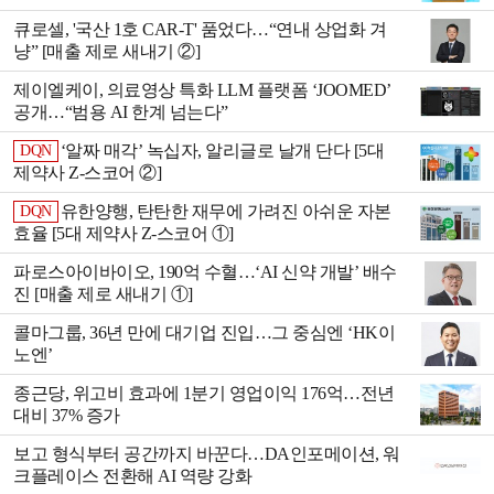
큐로셀, '국산 1호 CAR-T' 품었다…“연내 상업화 겨
냥” [매출 제로 새내기 ②]
제이엘케이, 의료영상 특화 LLM 플랫폼 ‘JOOMED’
공개…“범용 AI 한계 넘는다”
‘알짜 매각’ 녹십자, 알리글로 날개 단다 [5대
DQN
제약사 Z-스코어 ②]
유한양행, 탄탄한 재무에 가려진 아쉬운 자본
DQN
효율 [5대 제약사 Z-스코어 ①]
파로스아이바이오, 190억 수혈…‘AI 신약 개발ʼ 배수
진 [매출 제로 새내기 ①]
콜마그룹, 36년 만에 대기업 진입…그 중심엔 ‘HK이
노엔’
종근당, 위고비 효과에 1분기 영업이익 176억…전년
대비 37% 증가
보고 형식부터 공간까지 바꾼다…DA인포메이션, 워
크플레이스 전환해 AI 역량 강화