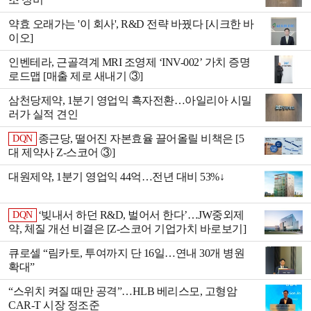
약효 오래가는 '이 회사', R&D 전략 바꿨다 [시크한 바
이오]
인벤테라, 근골격계 MRI 조영제 ‘INV-002’ 가치 증명
로드맵 [매출 제로 새내기 ③]
삼천당제약, 1분기 영업익 흑자전환…아일리아 시밀
러가 실적 견인
종근당, 떨어진 자본효율 끌어올릴 비책은 [5
DQN
대 제약사 Z-스코어 ③]
대원제약, 1분기 영업익 44억…전년 대비 53%↓
‘빚내서 하던 R&D, 벌어서 한다’…JW중외제
DQN
약, 체질 개선 비결은 [Z-스코어 기업가치 바로보기]
큐로셀 “림카토, 투여까지 단 16일…연내 30개 병원
확대”
“스위치 켜질 때만 공격”…HLB 베리스모, 고형암
CAR-T 시장 정조준