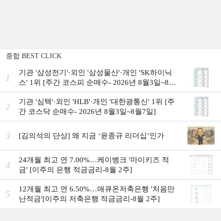
종합 BEST CLICK
기관 '삼성전기'·외인 '삼성물산'·개인 'SK하이닉
1
스' 1위 [주간 코스피 순매수- 2026년 8월3일~8월
7일]
기관 '심텍'·외인 'HLB'·개인 '대한광통신' 1위 [주
2
간 코스닥 순매수- 2026년 8월3일~8월7일]
3
[김의석의 단상] 왜 지금 ‘윤종규 리더십’인가
24개월 최고 연 7.00%…케이뱅크 '마이키즈 적
4
금' [이주의 은행 적금금리-8월 2주]
12개월 최고 연 6.50%…애큐온저축은행 '처음만
5
난적금'[이주의 저축은행 적금금리-8월 2주]