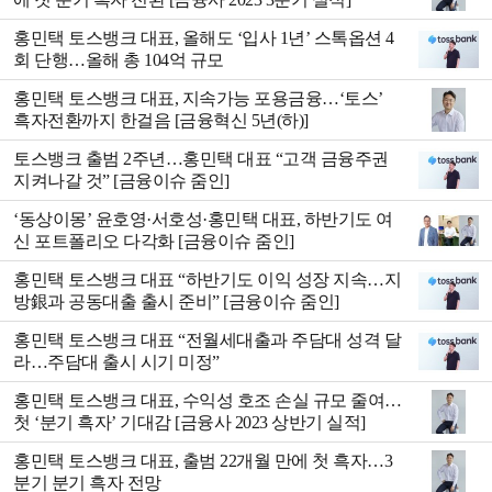
홍민택 토스뱅크 대표, 올해도 ‘입사 1년’ 스톡옵션 4
회 단행…올해 총 104억 규모
홍민택 토스뱅크 대표, 지속가능 포용금융…‘토스’
흑자전환까지 한걸음 [금융혁신 5년(하)]
토스뱅크 출범 2주년…홍민택 대표 “고객 금융주권
지켜나갈 것” [금융이슈 줌인]
‘동상이몽’ 윤호영·서호성·홍민택 대표, 하반기도 여
신 포트폴리오 다각화 [금융이슈 줌인]
홍민택 토스뱅크 대표 “하반기도 이익 성장 지속…지
방銀과 공동대출 출시 준비” [금융이슈 줌인]
홍민택 토스뱅크 대표 “전월세대출과 주담대 성격 달
라…주담대 출시 시기 미정”
홍민택 토스뱅크 대표, 수익성 호조 손실 규모 줄여…
첫 ‘분기 흑자’ 기대감 [금융사 2023 상반기 실적]
홍민택 토스뱅크 대표, 출범 22개월 만에 첫 흑자…3
분기 분기 흑자 전망