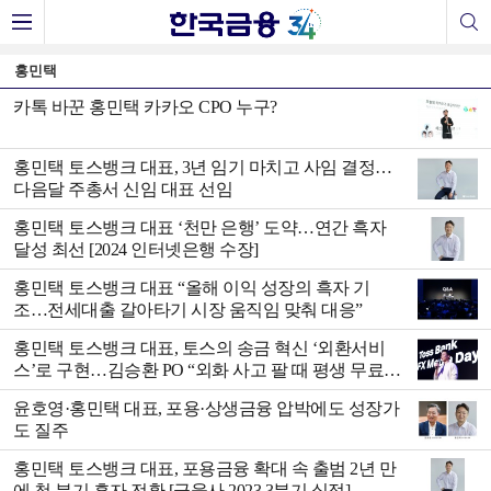
홍민택
카톡 바꾼 홍민택 카카오 CPO 누구?
홍민택 토스뱅크 대표, 3년 임기 마치고 사임 결정…
다음달 주총서 신임 대표 선임
홍민택 토스뱅크 대표 ‘천만 은행’ 도약…연간 흑자
달성 최선 [2024 인터넷은행 수장]
홍민택 토스뱅크 대표 “올해 이익 성장의 흑자 기
조…전세대출 갈아타기 시장 움직임 맞춰 대응”
홍민택 토스뱅크 대표, 토스의 송금 혁신 ‘외환서비
스’로 구현…김승환 PO “외화 사고 팔 때 평생 무료
환전”
윤호영·홍민택 대표, 포용·상생금융 압박에도 성장가
도 질주
홍민택 토스뱅크 대표, 포용금융 확대 속 출범 2년 만
에 첫 분기 흑자 전환 [금융사 2023 3분기 실적]