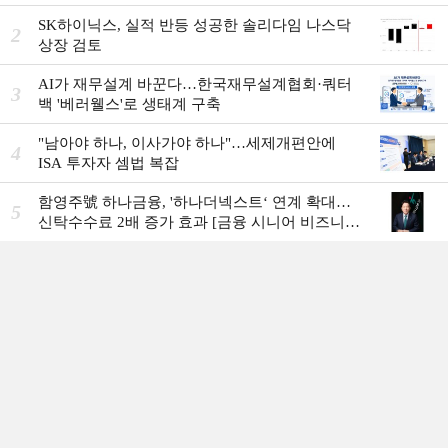
SK하이닉스, 실적 반등 성공한 솔리다임 나스닥
2
상장 검토
AI가 재무설계 바꾼다…한국재무설계협회·쿼터
3
백 '베러웰스'로 생태계 구축
"남아야 하나, 이사가야 하나"…세제개편안에
4
ISA 투자자 셈법 복잡
함영주號 하나금융, '하나더넥스트‘ 연계 확대…
5
신탁수수료 2배 증가 효과 [금융 시니어 비즈니스
돋보기]