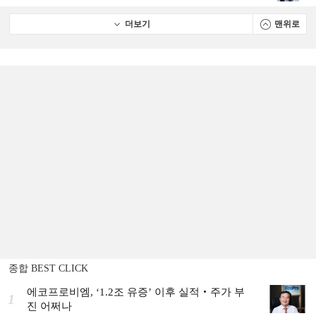
더보기
맨위로
종합 BEST CLICK
에코프로비엠, ‘1.2조 유증’ 이후 실적‧주가 부
1
진 어쩌나