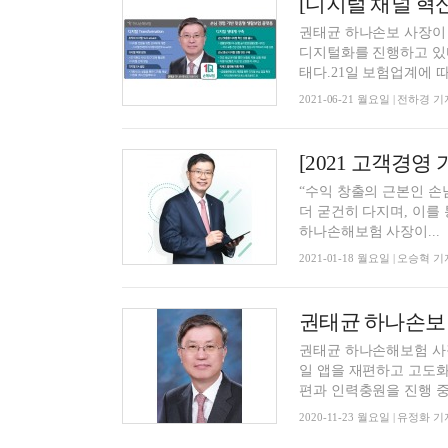
권태균 하나손보 사장이 
디지털화를 진행하고 있다
태다.21일 보험업계에 따.
2021-06-21 월요일 | 전하경 기
“수익 창출의 근본인 손
더 굳건히 다지며, 이를 
하나손해보험 사장이...
2021-01-18 월요일 | 오승혁 기
권태균 하나손보 
권태균 하나손해보험 사
일 앱을 재편하고 고도화
편과 인력충원을 진행 중인
2020-11-23 월요일 | 유정화 기