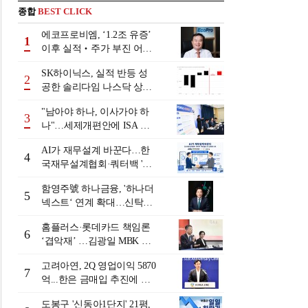
종합
BEST CLICK
에코프로비엠, ‘1.2조 유증’
1
이후 실적‧주가 부진 어쩌
나
SK하이닉스, 실적 반등 성
2
공한 솔리다임 나스닥 상장
검토
"남아야 하나, 이사가야 하
3
나"…세제개편안에 ISA 투
자자 셈법 복잡
AI가 재무설계 바꾼다…한
4
국재무설계협회·쿼터백 '베
러웰스'로 생태계 구축
함영주號 하나금융, '하나더
5
넥스트‘ 연계 확대…신탁수
수료 2배 증가 효과 [금융 시
홈플러스·롯데카드 책임론
니어 비즈니스 돋보기]
6
‘겹악재’ …김광일 MBK 부
회장 부담 커지나
고려아연, 2Q 영업이익 5870
7
억...한은 금매입 추진에 주
가 상승세
도봉구 '신동아1단지' 21평,