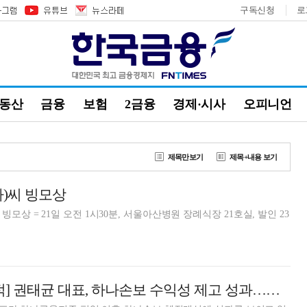
구독신청
로
부동산
금융
보험
2금융
경제·시사
오피니언
제목만보기
제목+내용 보기
)씨 빙모상
모상 = 21일 오전 1시30분, 서울아산병원 장례식장 21호실, 발인 23
[금융사 2021 실적] 권태균 대표, 하나손보 수익성 제고 성과…사옥 매각 효과 순익 급증(종합)