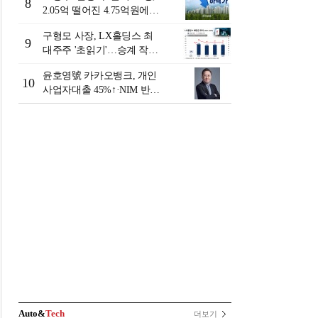
8
2.05억 떨어진 4.75억원에
거래 [일일 하락가]
구형모 사장, LX홀딩스 최
9
대주주 '초읽기'…승계 작업
막바지?
윤호영號 카카오뱅크, 개인
10
사업자대출 45%↑·NIM 반
등…플랫폼 수익화 '과제' [2
026 금융사 상반기 실적]
Auto&
Tech
더보기