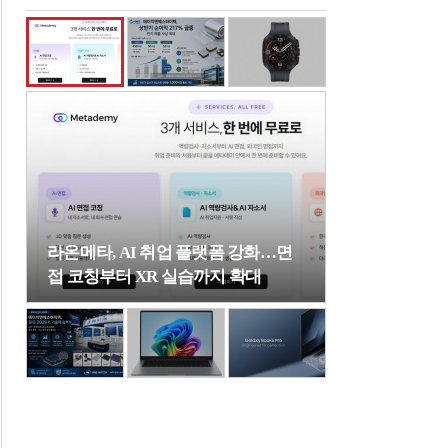
라온메타, AI 취업 플랫폼 강화…면
접 코칭부터 XR 실습까지 확대