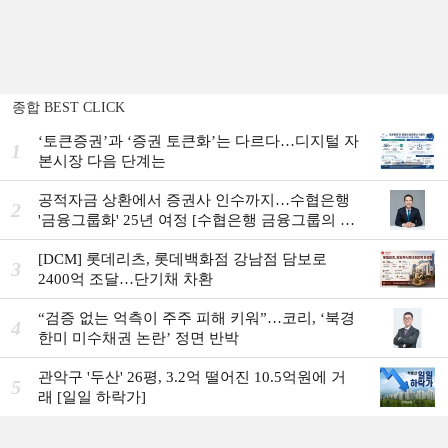
종합 BEST CLICK
‘토큰증권’과 ‘증권 토큰화’는 다르다…디지털 자
1
본시장 다음 단계는
공적자금 상환에서 증권사 인수까지…수협은행
2
'금융그룹화' 25년 여정 [수협은행 금융그룹의 꿈
①]
[DCM] 롯데리츠, 롯데백화점 강남점 담보로
3
2400억 조달…단기채 차환
“검증 없는 억측이 주주 피해 키워”…코리, ‘북경
4
한미 미수채권 논란’ 정면 반박
관악구 '두산' 26평, 3.2억 떨어진 10.5억원에 거
5
래 [일일 하락가]