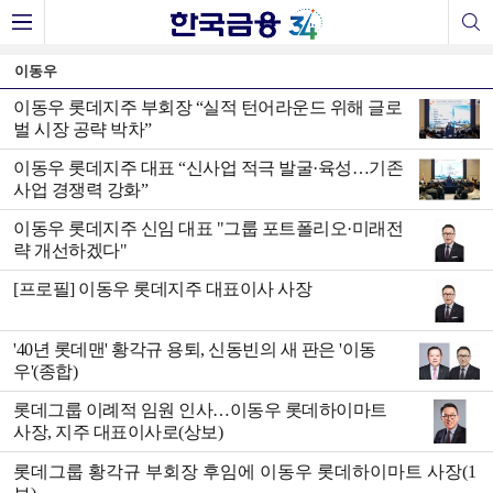
이동우
이동우 롯데지주 부회장 “실적 턴어라운드 위해 글로
벌 시장 공략 박차”
이동우 롯데지주 대표 “신사업 적극 발굴·육성…기존
사업 경쟁력 강화”
이동우 롯데지주 신임 대표 "그룹 포트폴리오·미래전
략 개선하겠다"
[프로필] 이동우 롯데지주 대표이사 사장
'40년 롯데맨' 황각규 용퇴, 신동빈의 새 판은 '이동
우'(종합)
롯데그룹 이례적 임원 인사…이동우 롯데하이마트
사장, 지주 대표이사로(상보)
롯데그룹 황각규 부회장 후임에 이동우 롯데하이마트 사장(1