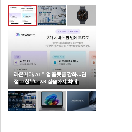
라온메타, AI 취업 플랫폼 강화…면
접 코칭부터 XR 실습까지 확대