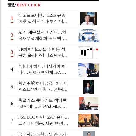
종합
BEST CLICK
에코프로비엠, ‘1.2조 유증’
1
이후 실적‧주가 부진 어쩌
나
AI가 재무설계 바꾼다…한
2
국재무설계협회·쿼터백 '베
러웰스'로 생태계 구축
SK하이닉스, 실적 반등 성
3
공한 솔리다임 나스닥 상장
검토
"남아야 하나, 이사가야 하
4
나"…세제개편안에 ISA 투
자자 셈법 복잡
함영주號 하나금융, '하나더
5
넥스트‘ 연계 확대…신탁수
수료 2배 증가 효과 [금융 시
홈플러스·롯데카드 책임론
니어 비즈니스 돋보기]
6
‘겹악재’ …김광일 MBK 부
회장 부담 커지나
FSC·LCC 아닌 ‘SSC’ 온다…
7
트리니티항공, 사명 변경 넘
어 사업모델 전환 선언
공적자금 상환에서 증권사