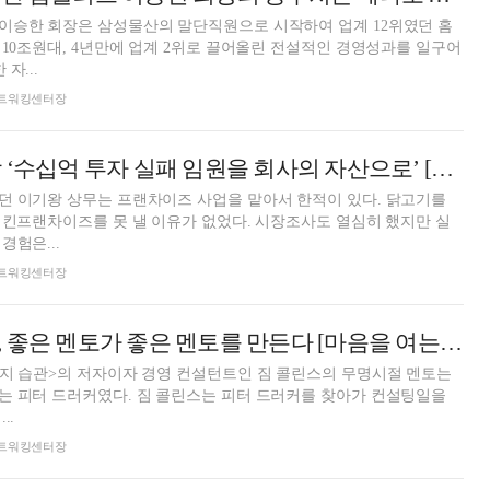
이승한 회장은 삼성물산의 말단직원으로 시작하여 업계 12위였던 홈
 10조원대, 4년만에 업계 2위로 끌어올린 전설적인 경영성과를 일구어
자...
돈 네트워킹센터장
하림 김홍국 회장 ‘수십억 투자 실패 임원을 회사의 자산으로’ [마음을 여는 인맥관리 52]
던 이기왕 상무는 프랜차이즈 사업을 맡아서 한적이 있다. 닭고기를
치킨프랜차이즈를 못 낼 이유가 없었다. 시장조사도 열심히 했지만 실
경험은...
돈 네트워킹센터장
선순환 인간관계, 좋은 멘토가 좋은 멘토를 만든다 [마음을 여는 인맥관리 51]
가지 습관>의 저자이자 경영 컨설턴트인 짐 콜린스의 무명시절 멘토는
는 피터 드러커였다. 짐 콜린스는 피터 드러커를 찾아가 컨설팅일을
..
돈 네트워킹센터장