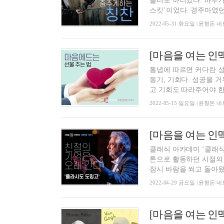
틀러도 아니었다. 하루가
스킷’이었다. 경주마였던 
2022-05-31 화요일 | 윤형
[마음을 여는 인맥
통념에 따르면 커다란 성
동기, 기회다. 성공을 
고 기회도 따라주어야 한다
2022-05-15 일요일 | 윤형
클래식 아카데미 ‘클래
톤으로 활동하던 시절의 
잠시 바람을 쐬고 돌아왔는
2022-04-29 금요일 | 윤형