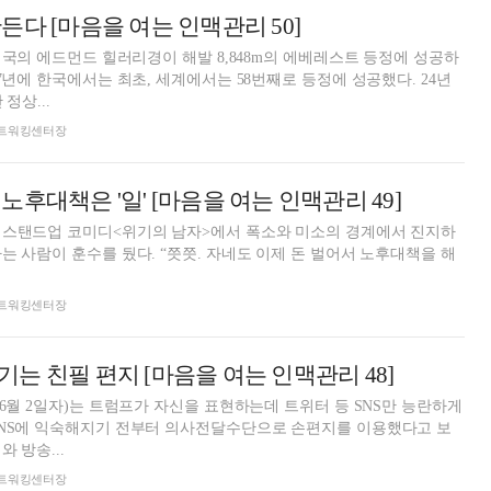
든다 [마음을 여는 인맥관리 50]
 영국의 에드먼드 힐러리경이 해발 8,848m의 에베레스트 등정에 성공하
7년에 한국에서는 최초, 세계에서는 58번째로 등정에 성공했다. 24년
정상...
돈 네트워킹센터장
후대책은 '일' [마음을 여는 인맥관리 49]
 스탠드업 코미디<위기의 남자>에서 폭소와 미소의 경계에서 진지하
는 사람이 훈수를 뒀다. “쯧쯧. 자네도 이제 돈 벌어서 노후대책을 해
돈 네트워킹센터장
는 친필 편지 [마음을 여는 인맥관리 48]
 6월 2일자)는 트럼프가 자신을 표현하는데 트위터 등 SNS만 능란하게
SNS에 익숙해지기 전부터 의사전달수단으로 손편지를 이용했다고 보
 방송...
돈 네트워킹센터장