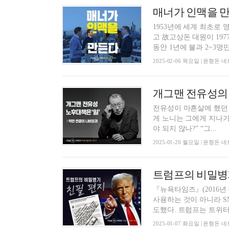
매너가 인맥을 만
1953년에 세계 최초로
고 故고상돈 대원이 197
동안 1년에 불과 2~3명만 
2025-02-06 목요일 | 윤형
개그맨 전유성의 노
전유성이 마흔살에 했던
게 노니는 그에게 지나가
야 되지 않나?” “그...
2025-01-20 월요일 | 윤형
트럼프의 비밀병기
『뉴욕타임즈』(2016년
사용하는 것이 아니라 
도했다. 트럼프는 트위터와
2025-01-07 화요일 | 윤형