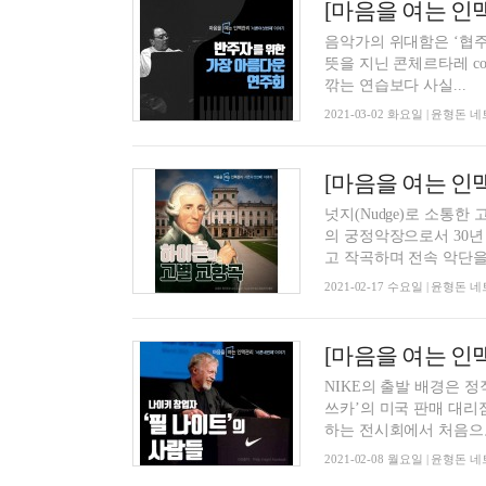
[마음을 여는 인
음악가의 위대함은 ‘협주하
뜻을 지닌 콘체르타레 co
깎는 연습보다 사실...
2021-03-02 화요일 | 윤형
[마음을 여는 인
넛지(Nudge)로 소통
의 궁정악장으로서 30년
고 작곡하며 전속 악단을 
2021-02-17 수요일 | 윤형
[마음을 여는 인맥
NIKE의 출발 배경은 
쓰카’의 미국 판매 대리
하는 전시회에서 처음으로 
2021-02-08 월요일 | 윤형