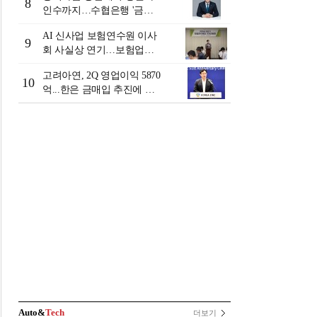
8
인수까지…수협은행 '금융
그룹화' 25년 여정 [수협은
AI 신사업 보험연수원 이사
행 금융그룹의 꿈①]
9
회 사실상 연기…보험업계
"사업 타당성 검증 부족"
고려아연, 2Q 영업이익 5870
[보험연수원 AI사업 논란]
10
억...한은 금매입 추진에 주
가 상승세
Auto&
Tech
더보기