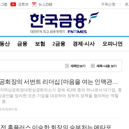
구독신청
로
부동산
금융
보험
2금융
경제·시사
오피니언
제목만보기
제목+내용 보기
손영진 광진구상공회장의 서번트 리더십 [마음을 여는 인맥관리 54]
는 지역상공회장대한상공회의소가 경제 4단체 중의 하나로서 대기업, 중
상공인을 망라한 모든 기업을 대표하여 정부와 정책을 협의하는 역할
중...
돈 네트워킹센터장
창조경영의 대가 전 홈플러스 이승한 회장의 승부처는 메타포 설득력’ [마음을 여는 인맥관리 53]