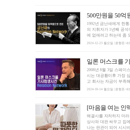
1992년 금난새에게 
의 지휘자가 1년째 공
예 없애려고 하는데 좀 도와
2024-12-23 월요일 | 윤형
2008년 8월 3일 스페
시는 대공황이후 가장 
고 회사는 자금이 부족해져
2024-10-14 월요일 | 윤형
[마음을 여는 인
해결사를 자처하지 마라결
상사와 대판 싸우고 집에
나는 판관이 되어 시시비비