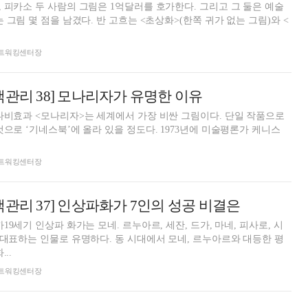
 피카소 두 사람의 그림은 1억달러를 호가한다. 그리고 그 둘은 예술
 그림 몇 점을 남겼다. 반 고흐는 <초상화>(한쪽 귀가 없는 그림)와 <
돈 네트워킹센터장
맥관리 38] 모나리자가 유명한 이유
나비효과 <모나리자>는 세계에서 가장 비싼 그림이다. 단일 작품으로
것으로 ‘기네스북’에 올라 있을 정도다. 1973년에 미술평론가 케니스
돈 네트워킹센터장
맥관리 37] 인상파화가 7인의 성공 비결은
19세기 인상파 화가는 모네. 르누아르, 세잔, 드가, 마네, 피사로, 시
 대표하는 인물로 유명하다. 동 시대에서 모네, 르누아르와 대등한 평
..
돈 네트워킹센터장