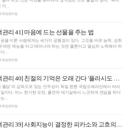
 멀다 하고 신문 지면을 화려하게 장식했던 것은 불멸의 명마, ‘싸비
이...
돈 네트워킹센터장
관리 41] 마음에 드는 선물을 주는 법
공을 이룬 사람에게는 세가지 공통점이 있다. 그것을 바로 능력, 성취
거두려면 재능을 타고 태어나야 하는 것은 물론이고 열심히 노력해야 하
...
돈 네트워킹센터장
[마음을 여는 인맥관리 40] 친절의 기억은 오래 간다 '플라시도 도밍고'
식 월담’의 감독으로 있는 안우성이 독일 뮌헨 국립오페라단에서 바리
일이다. 어느 한가한 오전, 출연자 대기실에서 느긋하게 연습을 하다
...
돈 네트워킹센터장
[마음을 여는 인맥관리 39] 사회지능이 결정한 피카소와 고흐의 삶