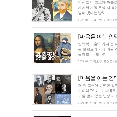
빈센트 반 고흐와 파블로
계에서 가장 우상 시 되는
별이 빛나는 밤&...
2022-04-15 금요일 | 윤형
[마음을 여는 인
반복적 노출이 가져 온 
는 보험료가 가장 비싼 
클라크는 <모나리...
2021-04-22 목요일 | 윤형
[마음을 여는 인
왜 이 그림이 유명한 걸까
슬레의 7인이 그 시대를
가를 받고 있는 인상파 화.
2021-03-23 화요일 | 윤형