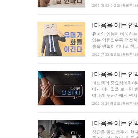
2022-08-03 수요일 | 윤형
[마음을 여는 인
유머와 연봉이 비례하는 이유
있는 임원일수록 적절한
통을 원활히 한다고 한...
2022-07-25 월요일 | 윤형
[마음을 여는 인
피드백의 중요성이화여대
에게 이메일을 보내면 반
애타게 누군가에게 편지를 
2022-06-24 금요일 | 윤형
[마음을 여는 인
칭찬은 말도 춤추게 한다