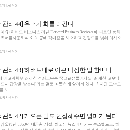
돈 네트워킹센터장
맥관리 44] 유머가 화를 이긴다
<하바드 비즈니스 리뷰 Harvard Business Review>에 따르면 능력
 유머를사용하여 회의 중에 적대감을 해소하고 긴장도를 낮춰 의사소
돈 네트워킹센터장
맥관리 43] 하버드대로 이끈 다정한 말 한마디
 에코과학부 최재천 석좌교수는 중고교생들에게도 ‘최재천 교수님
드시 답장을 받는다’라는 걸로 따뜻하게 알려져 있다. 최재천 교수도
보...
돈 네트워킹센터장
맥관리 42] 게으른 말도 인정해주면 명마가 된다
암울했던 1950년 대공황 시절, 최고의 뉴스메이커는 루스벨트도, 히