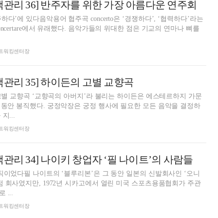
맥관리 36] 반주자를 위한 가장 아름다운 연주회
다’에 있다음악용어 협주곡 concerto은 ‘경쟁하다’, ‘협력하다’라는
ncertare에서 유래했다. 음악가들의 위대한 점은 기교의 연마나 뼈를
돈 네트워킹센터장
맥관리 35] 하이든의 고별 교향곡
한 고별 교향곡 ‘교향곡의 아버지’라 불리는 하이든은 에스테르하지 가문
 동안 봉직했다. 궁정악장은 궁정 행사에 필요한 모든 음악을 결정하
지...
돈 네트워킹센터장
관리 34] 나이키 창업자 ‘필 나이트’의 사람들
정직이었다필 나이트의 ‘블루리본’은 그 동안 일본의 신발회사인 ‘오니
점 회사였지만, 1972년 시카고에서 열린 미국 스포츠용품협회가 주관
...
돈 네트워킹센터장