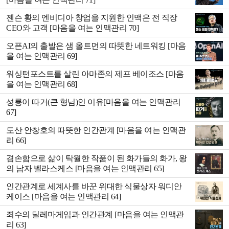
젠슨 황의 엔비디아 창업을 지원한 인맥은 전 직장
CEO와 고객 [마음을 여는 인맥관리 70]
오픈AI의 출발은 샘 올트먼의 따뜻한 네트워킹 [마음
을 여는 인맥관리 69]
워싱턴포스트를 살린 아마존의 제프 베이조스 [마음
을 여는 인맥관리 68]
성룡이 따거(큰 형님)인 이유[마음을 여는 인맥관리
67]
도산 안창호의 따뜻한 인간관계 [마음을 여는 인맥관
리 66]
겸손함으로 삶이 탁월한 작품이 된 화가들의 화가, 왕
의 남자 벨라스케스 [마음을 여는 인맥관리 65]
인간관계로 세계사를 바꾼 위대한 식물상자 워디안
케이스 [마음을 여는 인맥관리 64]
죄수의 딜레마게임과 인간관계 [마음을 여는 인맥관
리 63]