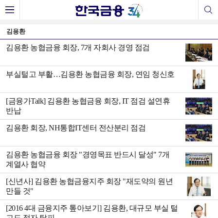
김용환
김용환 농협금융 회장, 7개 자회사 경영 점검
부실털고 부활…김용환 농협금융 회장, 연임 청신호
[금융가Talk] 김용환 농협금융 회장, IT 점검 설연휴
반납
김용환 회장, NH통합IT센터 전산분리 점검
김용환 농협금융 회장 "경영목표 반드시 달성" 7개
계열사 협약
[신년사] 김용환 농협금융지주 회장 "재도약의 원년
만들 것"
[2016 4대 금융지주 톺아보기] 김용환, 대규모 부실 털
고도 적자 탈피