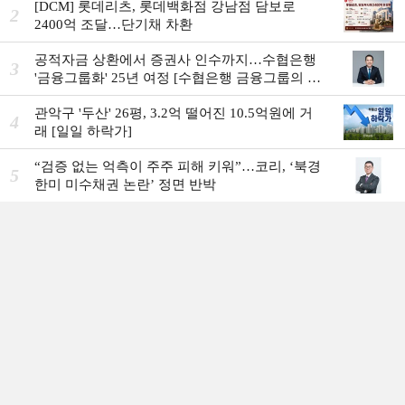
[DCM] 롯데리츠, 롯데백화점 강남점 담보로
2
2400억 조달…단기채 차환
공적자금 상환에서 증권사 인수까지…수협은행
3
'금융그룹화' 25년 여정 [수협은행 금융그룹의 꿈
①]
관악구 '두산' 26평, 3.2억 떨어진 10.5억원에 거
4
래 [일일 하락가]
“검증 없는 억측이 주주 피해 키워”…코리, ‘북경
5
한미 미수채권 논란’ 정면 반박