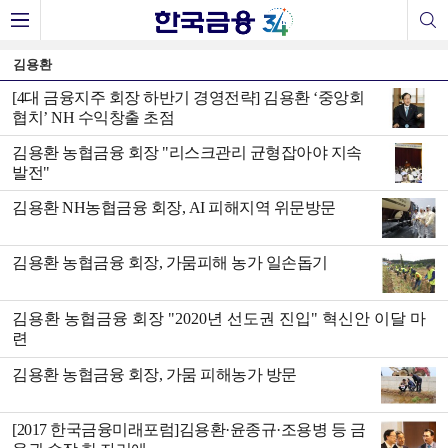
김용환
[4대 금융지주 회장 하반기 경영전략] 김용환 ‘중앙회
협치’ NH 수익창출 초점
김용환 농협금융 회장 "리스크관리 균형잡아야 지속
발전"
김용환 NH농협금융 회장, AI 피해지역 위문방문
김용환 농협금융 회장, 가뭄피해 농가 일손돕기
김용환 농협금융 회장 "2020년 선도권 진입" 혁신안 이달 마
련
김용환 농협금융 회장, 가뭄 피해농가 방문
[2017 한국금융미래포럼]김용환·윤종규·조용병 등 금