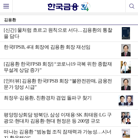
김용환
[신간] 물처럼 흐르고 원칙으로 서다…김용환의 통찰
을 담다
한국FPSB, 4대 회장에 김용환 회장 재선임
[김용환 한국FPSB 회장] “코로나19 극복 위한 종합재
무설계 상담 증가”
[인터뷰] 김용환 한국FPSB 회장 “불완전판매, 금융전
문가 양성 시급”
최정우·김용환, 친환경차 겸업 돌파구 찾기
평양정상회담 방북단, 삼성 이재용·SK 최태원·LG 구
광모·현대차 김용환·현대 현정은 등 200명 규모
떠나는 김용환 "범농협 조직 잠재력과 가능성…시너
지 활용해야"