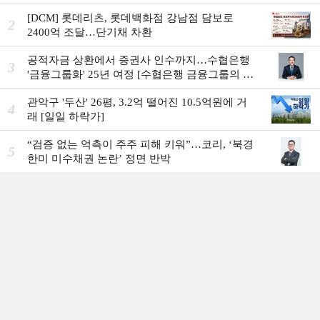
[DCM] 롯데리츠, 롯데백화점 강남점 담보로
2
2400억 조달…단기채 차환
공적자금 상환에서 증권사 인수까지…수협은행
3
'금융그룹화' 25년 여정 [수협은행 금융그룹의 꿈
①]
관악구 '두산' 26평, 3.2억 떨어진 10.5억원에 거
4
래 [일일 하락가]
“검증 없는 억측이 주주 피해 키워”…코리, ‘북경
5
한미 미수채권 논란’ 정면 반박