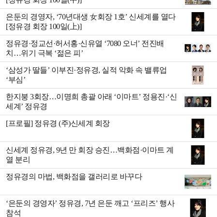
은둔의 경영자, ‘70년대생 女회장 1호’ 신세계를 열다
[정유경 회장 100일(上)]
정유경·정교선·허서홍·신유열 ‘7080 오너’ 전진배
치…위기 극복 ‘젊은 피’
‘삼성가 딸들’ 이부진·정유경, 실적 악화 속 밸류업
‘부심’
한지붕 3회장…이명희 총괄 아래 ‘이마트’ 정용진·‘신
세계’ 정유경
[프로필] 정유경 (주)신세계 회장
신세계 정유경, 9년 만 회장 승진…백화점·이마트 계
열 분리
정유경의 마법, 백화점을 갤러리로 바꾸다
‘은둔의 경영자’ 정유경, 7년 은둔 깨고 ‘프리즈’ 행사
참석