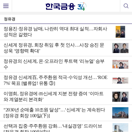
정유경
정용진·정유경 남매, 나란히 역대 최대 실적…자회사
성적은 갈렸다
신세계 정유경, 회장 취임 후 첫 인사…사장 승진 문
성욱 ‘영향력 확대’
정유경의 신세계, 온·오프라인 투트랙 ‘리뉴얼' 승부
수
정유경 신세계百, 주주환원 적극·수익성 개선…‘ROE
7%' 목표 [밸류업! 유통 ③]
이명희, 정유경에 ㈜신세계 지분 전량 증여 ‘이마트
와 계열분리 본격화’
“2030년 순매출 10조원 달성”…‘신세계’는 계속된다
[정유경 회장 100일(下)]
선택과 집중·주주환원 강화…‘내실경영’ 드라이브
[정유경 회장 100일(中)]