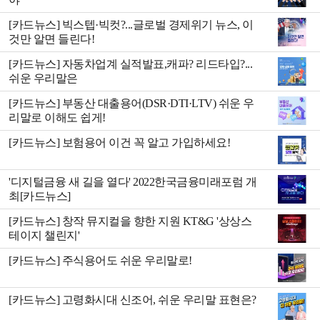
[카드뉴스] 빅스텝·빅컷?...글로벌 경제위기 뉴스, 이
것만 알면 들린다!
[카드뉴스] 자동차업계 실적발표,캐파? 리드타입?...
쉬운 우리말은
[카드뉴스] 부동산 대출용어(DSR·DTI·LTV) 쉬운 우
리말로 이해도 쉽게!
[카드뉴스] 보험용어 이건 꼭 알고 가입하세요!
'디지털금융 새 길을 열다' 2022한국금융미래포럼 개
최[카드뉴스]
[카드뉴스] 창작 뮤지컬을 향한 지원 KT&G '상상스
테이지 챌린지'
[카드뉴스] 주식용어도 쉬운 우리말로!
[카드뉴스] 고령화시대 신조어, 쉬운 우리말 표현은?