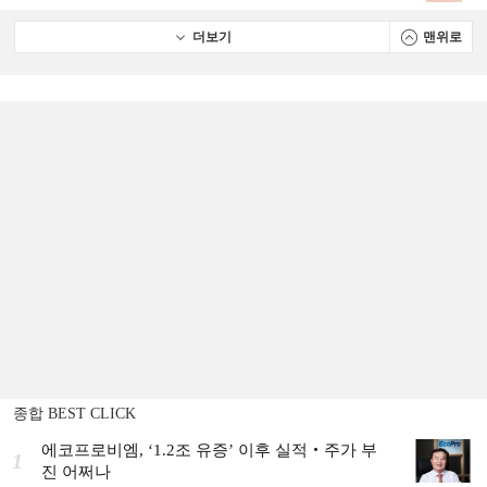
더보기
맨위로
종합 BEST CLICK
에코프로비엠, ‘1.2조 유증’ 이후 실적‧주가 부
1
진 어쩌나