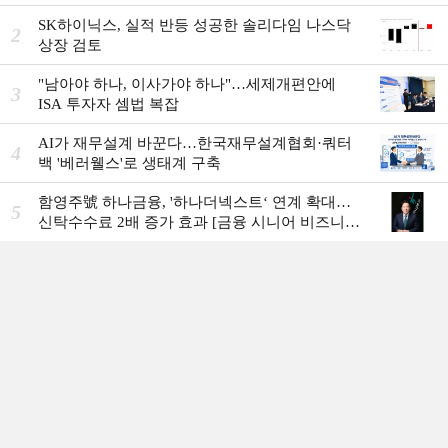
SK하이닉스, 실적 반등 성공한 솔리다임 나스닥
2
상장 검토
"남아야 하나, 이사가야 하나"…세제개편안에
3
ISA 투자자 셈법 복잡
AI가 재무설계 바꾼다…한국재무설계협회·쿼터
4
백 '베러웰스'로 생태계 구축
함영주號 하나금융, '하나더넥스트‘ 연계 확대…
5
신탁수수료 2배 증가 효과 [금융 시니어 비즈니스
돋보기]