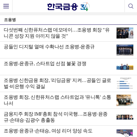
조용병
다섯번째 신한퓨처스랩 데모데이…조용병 회장 "유
니콘 성장 지원 아끼지 않을 것"
공들인 디지털 열매 수확나선 조용병-윤종규
조용병-윤종규, 스타트업 선점 불꽃 경쟁
조용병 신한금융 회장, '리딩금융' 지켜…공들인 글로
벌·비은행 수익 결실
조용병 회장, 신한퓨처스랩 스타트업과 '유니톡' 소통
나서
금융지주 회장 IMF총회 참석 미국행…조용병·윤종
규·손태승·김광수 총출동
조용병·윤종규·손태승, 여성 리더 양성 속도