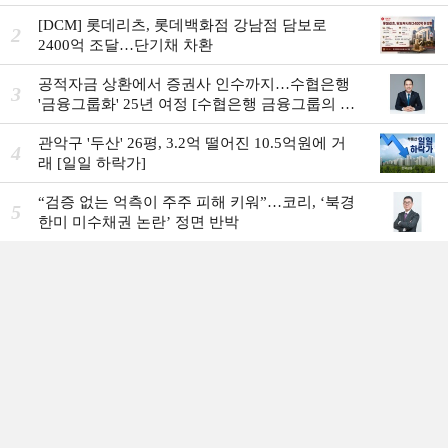
[DCM] 롯데리츠, 롯데백화점 강남점 담보로
2
2400억 조달…단기채 차환
공적자금 상환에서 증권사 인수까지…수협은행
3
'금융그룹화' 25년 여정 [수협은행 금융그룹의 꿈
①]
관악구 '두산' 26평, 3.2억 떨어진 10.5억원에 거
4
래 [일일 하락가]
“검증 없는 억측이 주주 피해 키워”…코리, ‘북경
5
한미 미수채권 논란’ 정면 반박