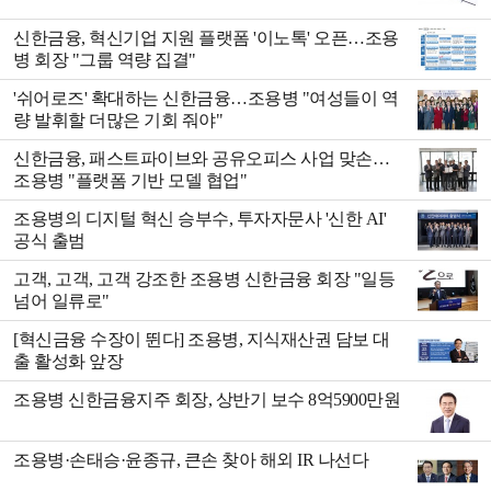
신한금융, 혁신기업 지원 플랫폼 '이노톡' 오픈…조용
병 회장 "그룹 역량 집결"
'쉬어로즈' 확대하는 신한금융…조용병 "여성들이 역
량 발휘할 더많은 기회 줘야"
신한금융, 패스트파이브와 공유오피스 사업 맞손…
조용병 "플랫폼 기반 모델 협업"
조용병의 디지털 혁신 승부수, 투자자문사 '신한 AI'
공식 출범
고객, 고객, 고객 강조한 조용병 신한금융 회장 "일등
넘어 일류로"
[혁신금융 수장이 뛴다] 조용병, 지식재산권 담보 대
출 활성화 앞장
조용병 신한금융지주 회장, 상반기 보수 8억5900만원
조용병·손태승·윤종규, 큰손 찾아 해외 IR 나선다