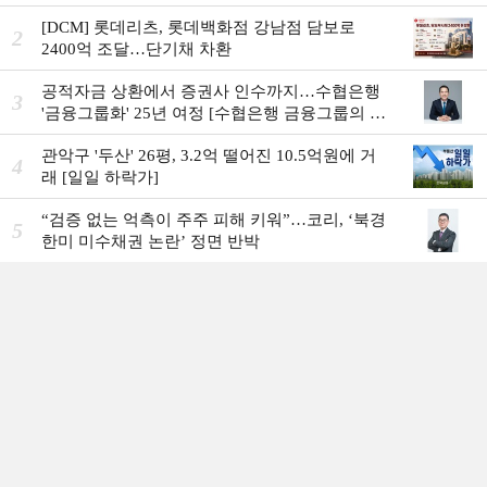
[DCM] 롯데리츠, 롯데백화점 강남점 담보로
2
2400억 조달…단기채 차환
공적자금 상환에서 증권사 인수까지…수협은행
3
'금융그룹화' 25년 여정 [수협은행 금융그룹의 꿈
①]
관악구 '두산' 26평, 3.2억 떨어진 10.5억원에 거
4
래 [일일 하락가]
“검증 없는 억측이 주주 피해 키워”…코리, ‘북경
5
한미 미수채권 논란’ 정면 반박