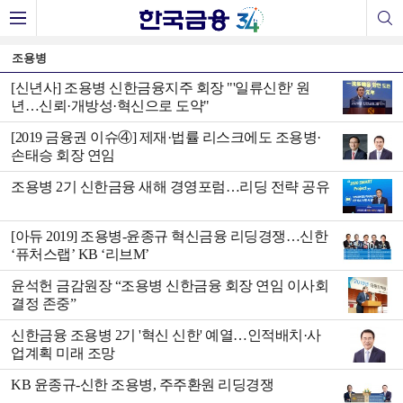
조용병
[신년사] 조용병 신한금융지주 회장 "'일류신한' 원
년…신뢰·개방성·혁신으로 도약"
[2019 금융권 이슈④] 제재·법률 리스크에도 조용병·
손태승 회장 연임
조용병 2기 신한금융 새해 경영포럼…리딩 전략 공유
[아듀 2019] 조용병-윤종규 혁신금융 리딩경쟁…신한
‘퓨처스랩’ KB ‘리브M’
윤석헌 금감원장 “조용병 신한금융 회장 연임 이사회
결정 존중”
신한금융 조용병 2기 '혁신 신한' 예열…인적배치·사
업계획 미래 조망
KB 윤종규-신한 조용병, 주주환원 리딩경쟁