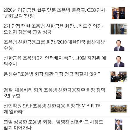
2020년 리딩금융 혈투 앞둔 조용병·윤종규, CEO인사
'변화'보다 '안정'
2기 안정 택한 조용병 신한금융 회장…카드 임영진·
오렌지 정문국 연임 성공
조용병 신한금융그룹 회장, '2019 대한민국 협상대상'
수상
신한금융 조용병 2기 인적배치 촉각…19일 자경위 예
의주시
은성수 "조용병 회장 재판 과정 언급 적절치 않아"
검찰, 채용비리 혐의 조용병 신한금융지주 회장 징역
3년 구형
신입직원 만난 조용병 신한금융 회장 "S.M.A.R.T하
게 일하라"
연임 성공한 조용병 회장…임영진 신한카드 사장도
임기 이어가나