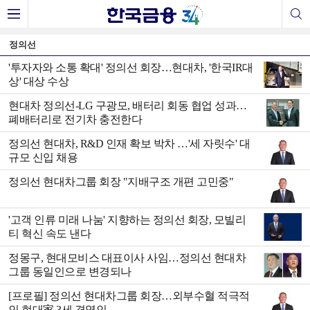
정의선
'투자자와 소통 확대' 정의선 회장…현대차, '한국IR대
상' 대상 수상
현대차 정의선-LG 구광모, 배터리 회동 협업 성과…
폐배터리로 전기차 충전한다
정의선 현대차, R&D 인재 확보 박차 …'세 자릿수' 대
규모 신입 채용
정의선 현대차그룹 회장 "지배구조 개편 고민중"
'고객 인류 미래 나눔' 지향하는 정의선 회장, 모빌리
티 혁신 속도 낸다
정몽구, 현대모비스 대표이사 사임…정의선 현대차
그룹 동일인으로 변경되나
[프로필] 정의선 현대차그룹 회장…외부수혈 적극적
인 현대家 3세 경영인