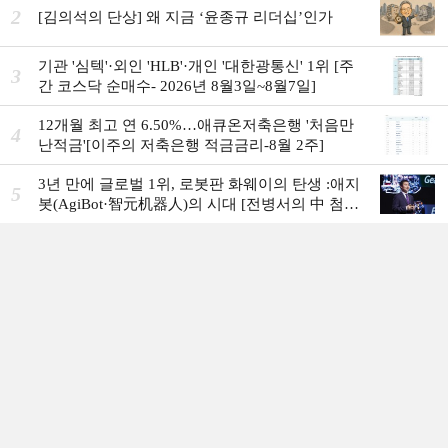
2
[김의석의 단상] 왜 지금 ‘윤종규 리더십’인가
기관 '심텍'·외인 'HLB'·개인 '대한광통신' 1위 [주
3
간 코스닥 순매수- 2026년 8월3일~8월7일]
12개월 최고 연 6.50%…애큐온저축은행 '처음만
4
난적금'[이주의 저축은행 적금금리-8월 2주]
3년 만에 글로벌 1위, 로봇판 화웨이의 탄생 :애지
5
봇(AgiBot·智元机器人)의 시대 [전병서의 中 첨단
기업 리포트⑬]