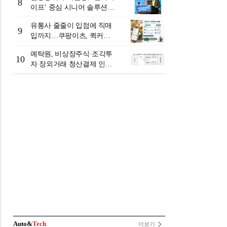
8
이프’ 중심 시니어 솔루션
확대…계열사 시너지 '관건'
유통사 줄줄이 입점에 직매
[금융 시니어 비즈니스 돋보
9
입까지…쿠팡이츠, 퀵커머
기]
스 판 키운다
예탁원, 비상장주식·조각투
10
자 장외거래 청산결제 인프
라 구축 착수
Auto&
Tech
더보기