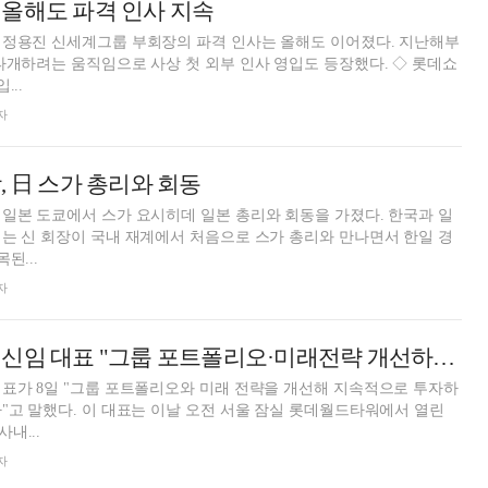
올해도 파격 인사 지속
 정용진 신세계그룹 부회장의 파격 인사는 올해도 이어졌다. 지난해부
타개하려는 움직임으로 사상 첫 외부 인사 영입도 등장했다. ◇ 롯데쇼
...
자
, 日 스가 총리와 회동
일본 도쿄에서 스가 요시히데 일본 총리와 회동을 가졌다. 한국과 일
는 신 회장이 국내 재계에서 처음으로 스가 총리와 만나면서 한일 경
된...
자
이동우 롯데지주 신임 대표 "그룹 포트폴리오·미래전략 개선하겠다"
표가 8일 "그룹 포트폴리오와 미래 전략을 개선해 지속적으로 투자하
"고 말했다. 이 대표는 이날 오전 서울 잠실 롯데월드타워에서 열린
내...
자