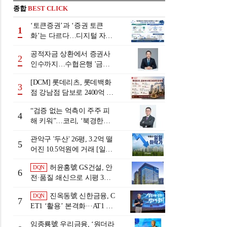
종합
BEST CLICK
‘토큰증권’과 ‘증권 토큰
1
화’는 다르다…디지털 자본
시장 다음 단계는
공적자금 상환에서 증권사
2
인수까지…수협은행 '금융
그룹화' 25년 여정 [수협은
[DCM] 롯데리츠, 롯데백화
행 금융그룹의 꿈①]
3
점 강남점 담보로 2400억 조
달…단기채 차환
“검증 없는 억측이 주주 피
4
해 키워”…코리, ‘북경한미
미수채권 논란’ 정면 반박
관악구 '두산' 26평, 3.2억 떨
5
어진 10.5억원에 거래 [일일
하락가]
허윤홍號 GS건설, 안
DQN
6
전·품질 쇄신으로 시평 3위
탈환
진옥동號 신한금융, C
DQN
7
ET1 ‘활용’ 본격화···AT1 늘
린 이유는 [Capital Quality Re
임종룡號 우리금융, ‘원더라
view]