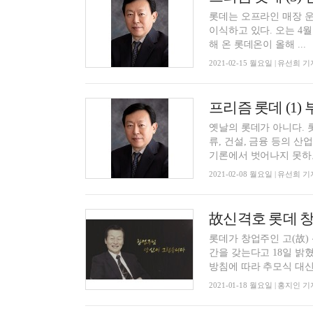
롯데는 오프라인 매장 운
이식하고 있다. 오는 4
해 온 롯데온이 올해 ...
2021-02-15 월요일 | 유선희 기
프리즘 롯데 (1
옛날의 롯데가 아니다. 롯
류, 건설, 금융 등의 
기론에서 벗어나지 못하고
2021-02-08 월요일 | 유선희 기
롯데가 창업주인 고(故)
간을 갖는다고 18일 밝
방침에 따라 추모식 대신 
2021-01-18 월요일 | 홍지인 기