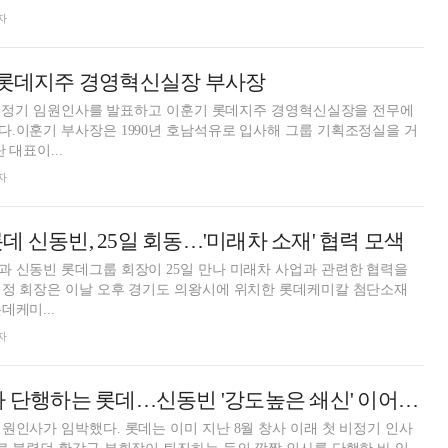
자
기 롯데지주 경영혁신실장 부사장
1년 정기 임원인사를 발표하고 이훈기 롯데지주 경영혁신실장을 전무에
.이훈기 부사장은 1990년 호남석유로 입사해 그룹 기획조정실을 거
 대표이...
자
데 신동빈, 25일 회동…'미래차 소재' 협력 모색
 신동빈 롯데그룹 회장이 25일 만나 미래차 사업과 관련한 협력을
 정 회장은 이날 오후 경기도 의왕시에 위치한 롯데케미칼 첨단소재
데케미...
자
이번 주 연말 인사 단행하는 롯데…신동빈 '강도높은 쇄신' 이어지나
원인사가 임박했다. 롯데는 이미 지난 8월 창사 이래 첫 비정기 인사