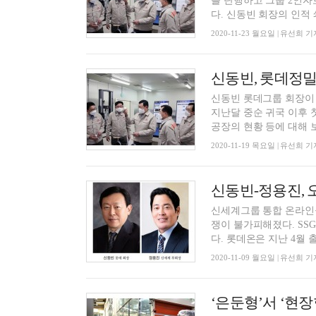
를 단행하고 그룹 2인자
다. 신동빈 회장의 인적 쇄
2020-11-23 월요일 | 유선희 기
신동빈, 롯데정밀
신동빈 롯데그룹 회장이 
지난달 중순 귀국 이후 
공장의 현황 등에 대해 보.
2020-11-19 목요일 | 유선희 기
신동빈-정용진,
신세계그룹 통합 온라인몰
쟁이 불가피해졌다. SS
다. 롯데온은 지난 4월 출
2020-11-09 월요일 | 유선희 기
‘은둔형’서 ‘현