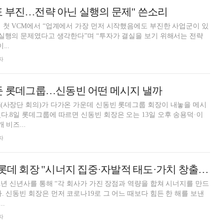
 부진…전략 아닌 실행의 문제" 쓴소리
 첫 VCM에서 “업계에서 가장 먼저 시작했음에도 부진한 사업군이 있
 실행의 문제였다고 생각한다”며 “투자가 결실을 보기 위해서는 전략
..
자
둔 롯데그룹…신동빈 어떤 메시지 낼까
(사장단 회의)가 다가온 가운데 신동빈 롯데그룹 회장이 내놓을 메시
다.8일 롯데그룹에 따르면 신동빈 회장은 오는 13일 오후 송용덕·이
 비즈...
자
[신년사] 신동빈 롯데 회장 "시너지 집중·자발적 태도·가치 창출" 강조
21년 신년사를 통해 “각 회사가 가진 장점과 역량을 합쳐 시너지를 만드
. 신동빈 회장은 먼저 코로나19로 그 어느 때보다 힘든 한 해를 보낸
.
자