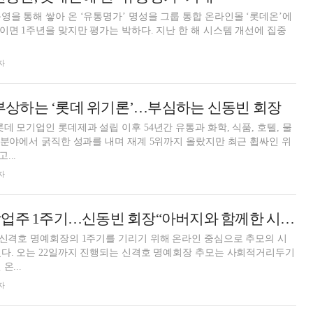
영을 통해 쌓아 온 ‘유통명가’ 명성을 그룹 통합 온라인몰 ‘롯데온’에
월이면 1주년을 맞지만 평가는 박하다. 지난 한 해 시스템 개선에 집중
자
) 부상하는 ‘롯데 위기론’…부심하는 신동빈 회장
데 모기업인 롯데제과 설립 이후 54년간 유통과 화학, 식품, 호텔, 물
산업분야에서 굵직한 성과를 내며 재계 5위까지 올랐지만 최근 휩싸인 위
...
자
故신격호 롯데 창업주 1주기…신동빈 회장“아버지와 함께한 시간 자랑스럽다”
 신격호 명예회장의 1주기를 기리기 위해 온라인 중심으로 추모의 시
혔다. 오는 22일까지 진행되는 신격호 명예회장 추모는 사회적거리두기
온...
자