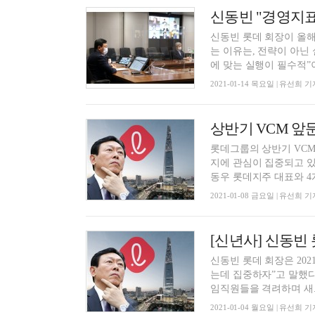
신동빈 "경영지표
신동빈 롯데 회장이 올해
는 이유는, 전략이 아닌
에 맞는 실행이 필수적”이.
2021-01-14 목요일 | 유선희 기
상반기 VCM 앞
롯데그룹의 상반기 VCM
지에 관심이 집중되고 있
동우 롯데지주 대표와 4개
2021-01-08 금요일 | 유선희 기
신동빈 롯데 회장은 20
는데 집중하자”고 말했다
임직원들을 격려하며 새..
2021-01-04 월요일 | 유선희 기