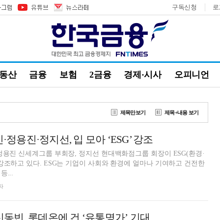
구독신청
로
부동산
금융
보험
2금융
경제·시사
오피니언
제목만보기
제목+내용 보기
·정용진·정지선, 입 모아 ‘ESG’ 강조
정용진 신세계그룹 부회장, 정지선 현대백화점그룹 회장이 ESG(환경·
강조하고 있다. ESG는 기업이 사회와 환경에 얼마나 기여하고 건전한
...
자
 신동빈, 롯데온에 건 ‘유통명가’ 기대