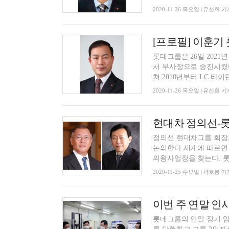
2020-11-26 목요일 | 유선희 기
[프로필] 이훈
롯데그룹은 26일 202
서 부사장으로 승진시켰다
쳐 2010년부터 LC 타이탄
2020-11-26 목요일 | 유선희 기
현대차 정의선-롯
정의선 현대차그룹 회장과
논의한다.재계에 따르면
의왕사업장을 찾는다. 롯
2020-11-25 수요일 | 곽호룡 기
롯데그룹의 연말 정기 임