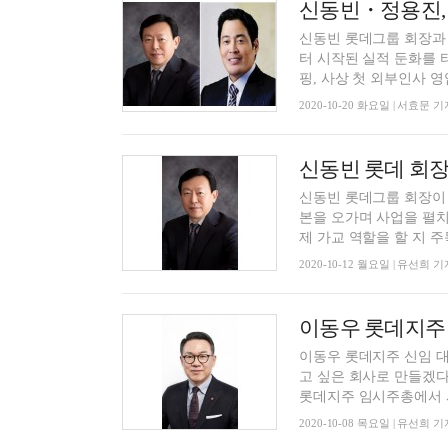
신동빈・정용진, 
신동빈 롯데그룹 회장과
터 시작된 실적 둔화를 
핑, 사상 첫 외부인사 영입
2020-10-20 화요일 | 서효문 기
신동빈 롯데 회장
신동빈 롯데그룹 회장이 
본을 오가며 사업을 펼치
제 가교 역할을 할 지 주목
2020-10-12 월요일 | 유선희 기
이동우 롯데지주 신임 대
고 싶은 회사로 만들겠다
롯데지주 임시주총에서 사
2020-10-08 목요일 | 유선희 기