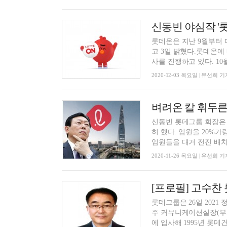
신동빈 야심작 '
롯데온은 지난 9월부터
고 3일 밝혔다.롯데온에
사를 진행하고 있다. 10월
2020-12-03 목요일 | 유선희 기
벼려온 칼 휘두른 
신동빈 롯데그룹 회장은 2
히 했다. 임원을 20%가
임원들을 대거 전진 배치해
2020-11-26 목요일 | 유선희 기
[프로필] 고수
롯데그룹은 26일 202
주 커뮤니케이션실장(부사
에 입사해 1995년 롯데건