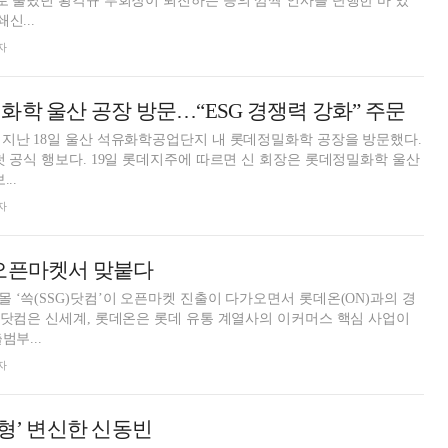
로 불렸던 황각규 부회장이 퇴진하는 등의 깜짝 인사를 단행한 바 있
신...
자
화학 울산 공장 방문…“ESG 경쟁력 강화” 주문
지난 18일 울산 석유화학공업단지 내 롯데정밀화학 공장을 방문했다.
첫 공식 행보다. 19일 롯데지주에 따르면 신 회장은 롯데정밀화학 울산
..
자
 오픈마켓서 맞붙다
 ‘쓱(SSG)닷컴’이 오픈마켓 진출이 다가오면서 롯데온(ON)과의 경
G닷컴은 신세계, 롯데온은 롯데 유통 계열사의 이커머스 핵심 사업이
범부...
자
장형’ 변신한 신동빈