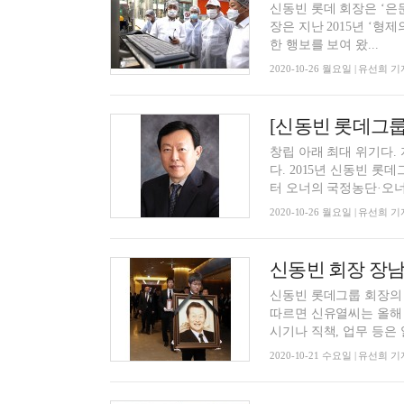
신동빈 롯데 회장은 ‘은둔
장은 지난 2015년 ‘형
한 행보를 보여 왔...
2020-10-26 월요일 | 유선희 기
[신동빈 롯데그룹
창립 아래 최대 위기다.
다. 2015년 신동빈 
터 오너의 국정농단·오너일
2020-10-26 월요일 | 유선희 기
신동빈 회장 장남
신동빈 롯데그룹 회장의 
따르면 신유열씨는 올해 
시기나 직책, 업무 등은 알
2020-10-21 수요일 | 유선희 기