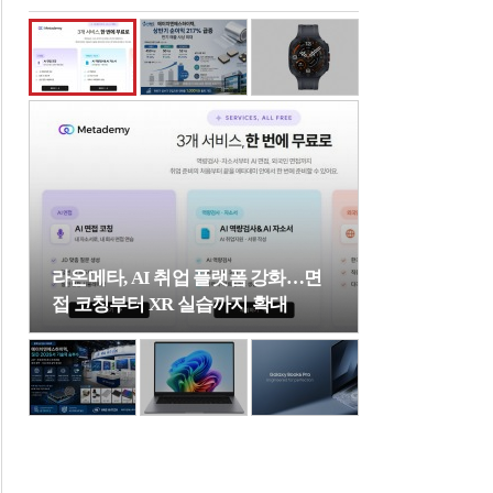
라온메타, AI 취업 플랫폼 강화…면
접 코칭부터 XR 실습까지 확대