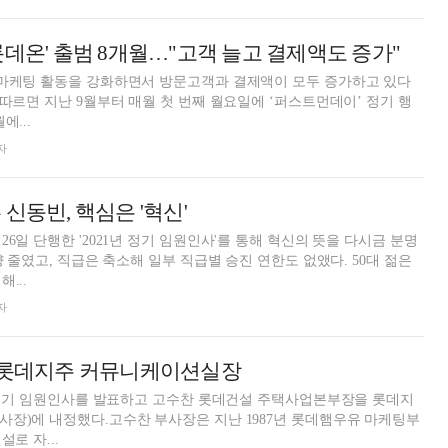
롯데온' 출범 8개월…"고객 늘고 결제액도 증가"
 마케팅 활동을 강화하면서 방문고객과 결제액이 모두 증가하고 있다
 따르면 지난 9월부터 매월 첫 번째 월요일에 ‘퍼스트먼데이’ 정기 행
에...
자
신동빈, 핵심은 '혁신'
6일 단행한 '2021년 정기 임원인사'를 통해 혁신의 뜻을 다시금 분명
량 줄였고, 직급은 축소해 일부 직급별 승진 연한도 없앴다. 50대 젊은
...
자
찬 롯데지주 커뮤니케이션실장
1 정기 임원인사를 발표하고 고수찬 롯데건설 주택사업본부장을 롯데지
장)에 내정했다.고수찬 부사장은 지난 1987년 롯데햄우유 마케팅부
설로 자...