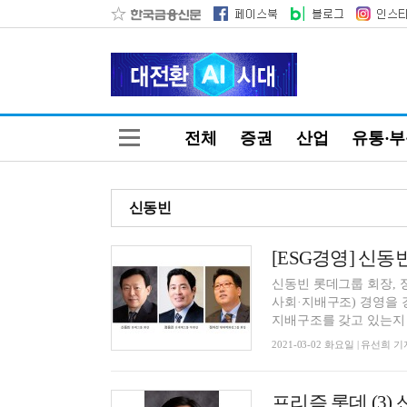
전체
증권
산업
유통·
신동빈
[ESG경영] 신동빈
신동빈 롯데그룹 회장, 
사회·지배구조) 경영을 
지배구조를 갖고 있는지 등
2021-03-02 화요일 | 유선희 기
프리즘 롯데 (3)