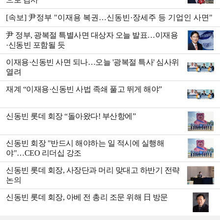
[속보] 尹정부 "이재용 복권…신동빈·장세주 등 기업인 사면"
尹 정부, 광복절 특별사면 대상자 오늘 발표…이재용
·신동빈 포함될 듯
이재용·신동빈 사면 되나…오늘 '광복절 특사' 심사위
열려
재계 “이재용·신동빈 사법 족쇄 풀고 뛰게 해야”
신동빈 롯데 회장 “돌아왔다! 부산항에”
신동빈 회장 "반드시 해야하는 일 적시에 실행해
야"…CEO 리더십 강조
신동빈 롯데 회장, 사장단과 머리 맞대고 하반기 전략
논의
신동빈 롯데 회장, 아베 전 총리 조문 위해 日 방문