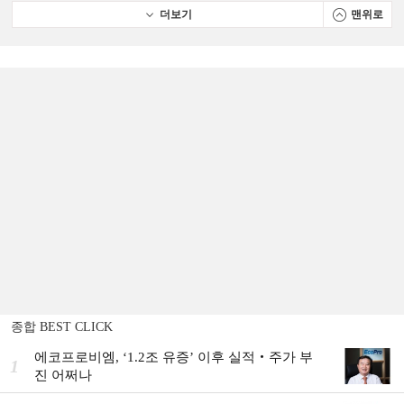
더보기
맨위로
종합 BEST CLICK
에코프로비엠, ‘1.2조 유증’ 이후 실적‧주가 부
1
진 어쩌나