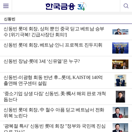
신동빈
신동빈 롯데 회장, 상처 뿐인 중국 딛고 베트남 승부
수 [위기극복! 긴급사장단 회의!]
신동빈 롯데 회장, 베트남·인니 프로젝트 진두지휘
신동빈 장남·롯데 3세 ‘신유열’은 누구?
신동빈-이광형 회동 반년 후...롯데, KAIST에 140억
출연해 연구센터 설립
'중소기업 상생 다짐' 신동빈, 美·獨서 해외 판로 개척
돕는다
신동빈 롯데 회장, 中 철수 아픔 딛고 베트남서 전화
위복 노린다
'광복절 특사' 신동빈 롯데 회장 "정부와 국민께 진심
으로 감사"