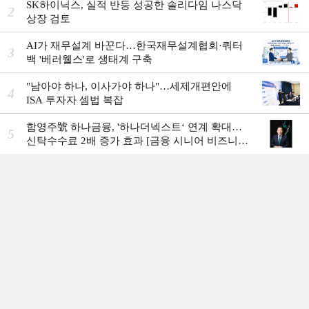
SK하이닉스, 실적 반등 성공한 솔리다임 나스닥
2
상장 검토
AI가 재무설계 바꾼다…한국재무설계협회·쿼터
3
백 '베러웰스'로 생태계 구축
"남아야 하나, 이사가야 하나"…세제개편안에
4
ISA 투자자 셈법 복잡
함영주號 하나금융, '하나더넥스트‘ 연계 확대…
5
신탁수수료 2배 증가 효과 [금융 시니어 비즈니스
돋보기]