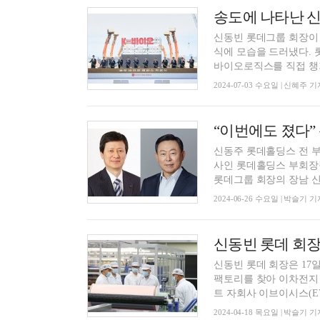
송도에 나타난 신
신동빈 롯데그룹 회장이 
식에 모습을 드러냈다.
바이오로직스를 직접 챙기며
2024-07-03 수요일 | 신혜주 기
신동주 롯데홀딩스 전 부
사인 롯데홀딩스 부회장직
롯데그룹 회장의 장남 신유
2024-06-26 수요일 | 박슬기 기
신동빈 롯데 회장은 1
팩토리를 찾아 이차전지
트 자회사 이브이시스(EVS
2024-04-18 목요일 | 박슬기 기