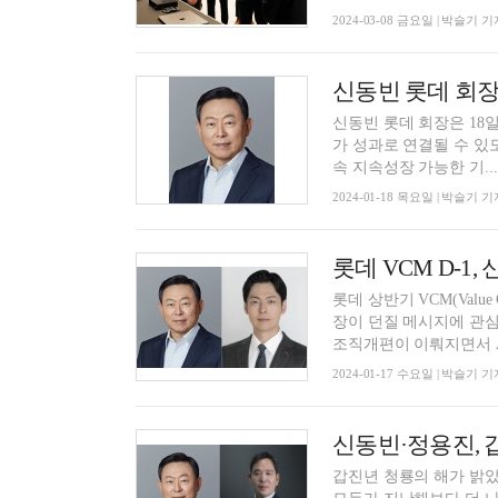
2024-03-08 금요일 | 박슬기 기
신동빈 롯데 회장
신동빈 롯데 회장은 18일 열린
가 성과로 연결될 수 있
속 지속성장 가능한 기...
2024-01-18 목요일 | 박슬기 기
롯데 VCM D-1
롯데 상반기 VCM(Value
장이 던질 메시지에 관심
조직개편이 이뤄지면서 AI
2024-01-17 수요일 | 박슬기 기
신동빈·정용진, 
갑진년 청룡의 해가 밝았