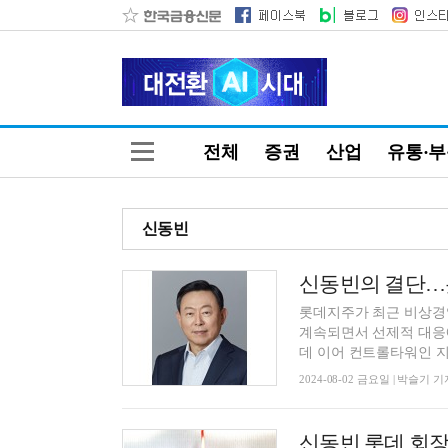
전체
증권
산업
유통·
신동빈
신동빈의 결단…
롯데지주가 최근 비상경
계속되면서 선제적 대응
데 이어 컨트롤타워인 지주
2024-08-02 금요일 | 박슬기 기
신동빈 롯데 회장