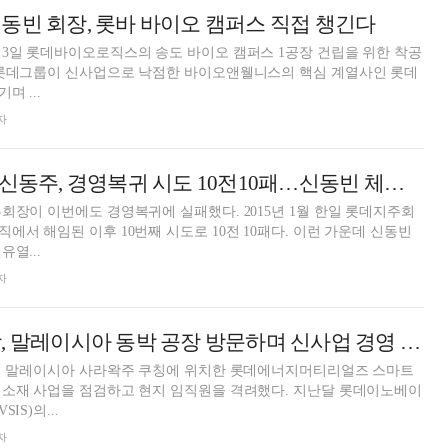
동빈 회장, 롯바 바이오 캠퍼스 직접 챙긴다
3일 롯데바이오로직스의 송도 바이오 캠퍼스 1공장 건립을 위한 착공
 롯데그룹이 신사업으로 낙점한 바이오앤웰니스의 핵심 계열사인 롯데
 ...
자
“이번에도 졌다” 신동주, 경영복귀 시도 10전10패…신동빈 체제 ‘강화’
회장이 이번에도 경영복귀에 실패했다. 2015년 1월 한일 롯데지주회
에서 해임된 이후 10번째 시도로 10전 10패다. 이런 가운데 신동빈
열...
자
신동빈 롯데 회장, 말레이시아 동박 공장 방문하며 신사업 경영 박차
7일 말레이시아 사라왁주 쿠칭에 위치한 롯데에너지머티리얼즈 스마트
 소재 사업을 점검하고 현지 임직원을 격려했다. 지난달 롯데이노베이
IS)의...
자