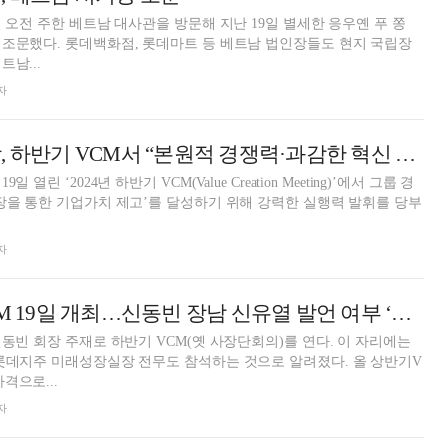
일 오전 주한 베트남 대사관을 방문해 지난 19일 별세한 응우옌 푸 쫑
조문했다. 롯데백화점, 롯데마트 등 베트남 법인장들도 현지 국립장
서 조문했다. 베트남...
자
신동빈 롯데 회장, 하반기 VCM서 “본원적 경쟁력·과감한 혁신 필요”
열린 ‘2024년 하반기 VCM(Value Creation Meeting)’에서 그룹 경
장을 통한 기업가치 제고’를 달성하기 위해 강력한 실행력 발휘를 당부
자
롯데, 하반기 VCM 19일 개최…신동빈 장남 신유열 발언 여부 ‘관심’
신동빈 회장 주재로 하반기 VCM(옛 사장단회의)를 연다. 이 자리에는
롯데지주 미래성장실장 전무도 참석하는 것으로 알려졌다. 올 상반기V
격으로...
자