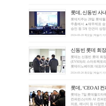
롯데지주는 28일 롯데월
주총에서 ▲재무제표 승
승인 등 5개 안건이 상정돼
2024-03-28 목요일 | 박슬기 기
신동빈 롯데 회장
롯데는 신동빈 롯데 회장
(EVSIS)의 스마트팩토리 청주
롯데이노베이트 대표이사와
2024-03-26 화요일 | 박슬기 기
롯데는 7일 롯데월드타워에서
컨퍼런스(이하 AI 컨퍼런
의료, 에너지 등 다양한 분