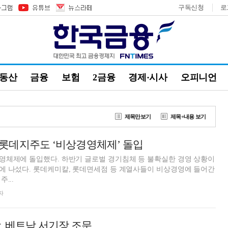
구독신청
로
부동산
금융
보험
2금융
경제·시사
오피니언
제목만보기
제목+내용 보기
롯데지주도 ‘비상경영체제’ 돌입
영체제에 돌입했다. 하반기 글로벌 경기침체 등 불확실한 경영 상황이
에 나섰다. 롯데케미칼, 롯데면세점 등 계열사들이 비상경영에 들어간
...
자
, 베트남 서기장 조문