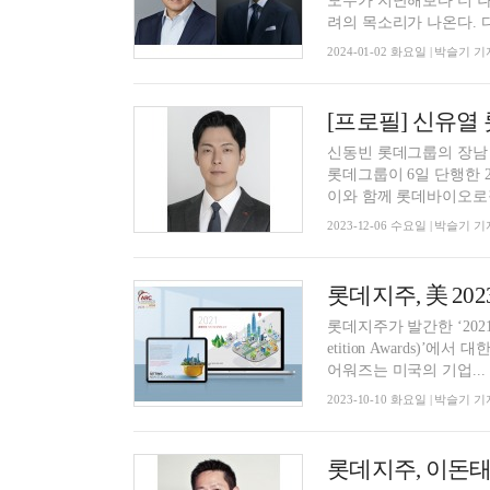
모두가 지난해보다 더 나
려의 목소리가 나온다. 다.
2024-01-02 화요일 | 박슬기 기
[프로필] 신유열
신동빈 롯데그룹의 장남 신
롯데그룹이 6일 단행한 
이와 함께 롯데바이오로직
2023-12-06 수요일 | 박슬기 기
롯데지주, 美 20
롯데지주가 발간한 ‘2021 
etition Awards)’에서 대한민국 대
어워즈는 미국의 기업...
2023-10-10 화요일 | 박슬기 기
롯데지주, 이돈