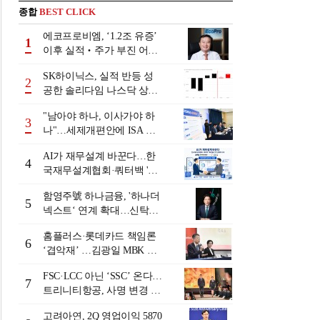
종합
BEST CLICK
에코프로비엠, ‘1.2조 유증’
1
이후 실적‧주가 부진 어쩌
나
SK하이닉스, 실적 반등 성
2
공한 솔리다임 나스닥 상장
검토
"남아야 하나, 이사가야 하
3
나"…세제개편안에 ISA 투
자자 셈법 복잡
AI가 재무설계 바꾼다…한
4
국재무설계협회·쿼터백 '베
러웰스'로 생태계 구축
함영주號 하나금융, '하나더
5
넥스트‘ 연계 확대…신탁수
수료 2배 증가 효과 [금융 시
홈플러스·롯데카드 책임론
니어 비즈니스 돋보기]
6
‘겹악재’ …김광일 MBK 부
회장 부담 커지나
FSC·LCC 아닌 ‘SSC’ 온다…
7
트리니티항공, 사명 변경 넘
어 사업모델 전환 선언
고려아연, 2Q 영업이익 5870