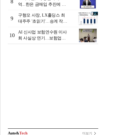
8
억...한은 금매입 추진에 주
가 상승세
구형모 사장, LX홀딩스 최
9
대주주 '초읽기'…승계 작업
막바지?
AI 신사업 보험연수원 이사
10
회 사실상 연기…보험업계
"사업 타당성 검증 부족"
[보험연수원 AI사업 논란]
Auto&
Tech
더보기