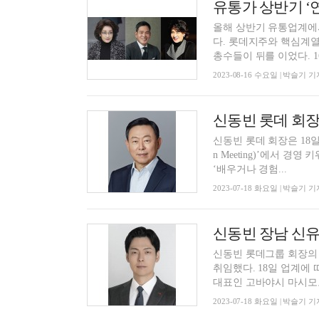
유통가 상반기 ‘연
올해 상반기 유통업계에
다. 롯데지주와 핵심계열
총수들이
2023-08-16 수요일 | 박슬기 기
신동빈 롯데 회장
신동빈 롯데 회장은 18일 
n Meeting)’에서 경영 키워드
‘배우거나 경험...
2023-07-18 화요일 | 박슬기 기
신동빈 장남 신유
신동빈 롯데그룹 회장의 
취임했다. 18일 업계에 따르면 신 상무는 최근 일본 롯데파이낸셜 대표이사로 선임됐다. 기존
대표인 고바야시 마시모토
2023-07-18 화요일 | 박슬기 기