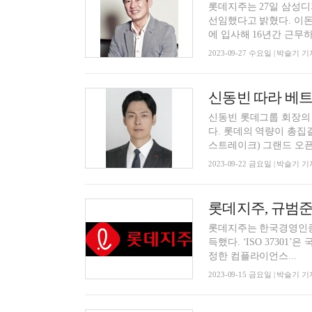
롯데지주는 27일 삼성
선임했다고 밝혔다. 이돈태 사장은 1968년생으로, 1998년 영국 디자인 회사 탠저린(Tangerine)
에 입사해 16년간 근무하며
2023-09-27 수요일 | 박슬기 기
신동빈 따라 베트
신동빈 롯데그룹 회장의
다. 롯데의 역량이 총집
스트레이크) 그랜드 오픈.
2023-09-22 금요일 | 박슬기 기
롯데지주, 규범준수
롯데지주는 한국경영인증원
득했다. ‘ISO 37301’은 국제표준화기구(ISO, International Organization For Standardization)가 제
정한 컴플라이언스...
2023-09-15 금요일 | 박슬기 기