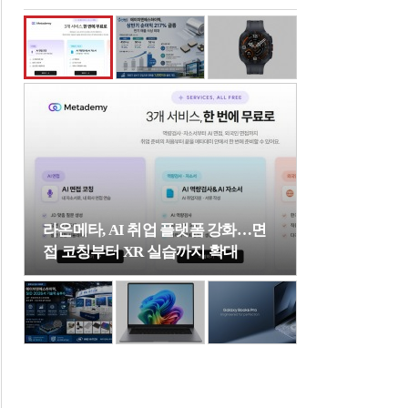
라온메타, AI 취업 플랫폼 강화…면
접 코칭부터 XR 실습까지 확대