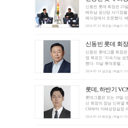
신동빈 롯데 회장은 25
베트남 공산당 서기장을 
례식장에
2024-07-25 목요일 | 박슬기 기
신동빈 롯데그룹 회장은 19일 
영 목표인 ‘지속가능 성
했다. 이날 롯데호텔...
2024-07-19 금요일 | 박슬기 기
롯데그룹은 오는 19일 
신 회장의 장남 신유열 
CM부터 미래성장실장 자
2024-07-16 화요일 | 박슬기 기