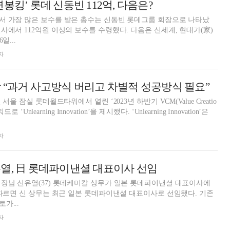
봉킹’ 롯데 신동빈 112억, 다음은?
서 가장 많은 보수를 받은 총수는 신동빈 롯데그룹 회장으로 나타났
사에서 112억원 이상의 보수를 수령했다. 다음은 신세계, 현대가(家)
 뒤를 이었다. 16일...
자
 “과거 사고방식 버리고 차별적 성공방식 필요”
서울 잠실 롯데월드타워에서 열린 ‘2023년 하반기 VCM(Value Creatio
로 ‘Unlearning Innovation’을 제시했다. ‘Unlearning Innovation’은
자
열, 日 롯데파이낸셜 대표이사 선임
장남 신유열(37) 롯데케미칼 상무가 일본 롯데파이낸셜 대표이사에
가...
자