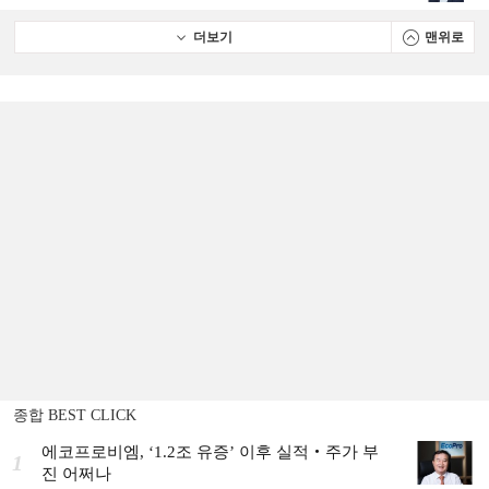
더보기
맨위로
종합 BEST CLICK
에코프로비엠, ‘1.2조 유증’ 이후 실적‧주가 부
1
진 어쩌나