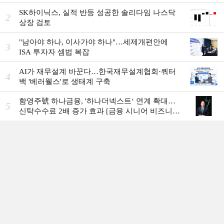
SK하이닉스, 실적 반등 성공한 솔리다임 나스닥
2
상장 검토
"남아야 하나, 이사가야 하나"…세제개편안에
3
ISA 투자자 셈법 복잡
AI가 재무설계 바꾼다…한국재무설계협회·쿼터
4
백 '베러웰스'로 생태계 구축
함영주號 하나금융, '하나더넥스트‘ 연계 확대…
5
신탁수수료 2배 증가 효과 [금융 시니어 비즈니스
돋보기]