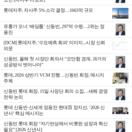
롯데지주, 자사주 5% 소각 결정…1663억 규모
유통가 오너 ‘배당톱’ 신동빈, 297억 수령…2위는 정
용진
[DCM] 롯데지주, '수요예측 회피' 이미지...시장 신뢰
의문
신동빈, 올해 첫 사장단 회의서 “오만함 경계, 과거의
성공방식 벗어나야”
롯데, 2026 상반기 VCM 진행…신동빈 회장, 메시지
주목
신동빈 롯데 회장, 15일 사장단 회의 소집…새해 경영
전략 논의
롯데 신동빈·신세계 정용진·현대百 정지선, ‘2026 신
년사’ 핵심 메시지는
신동빈 롯데 회장 “자기반성에서 비롯된 성장과 혁신
필요” [2026 신년사]