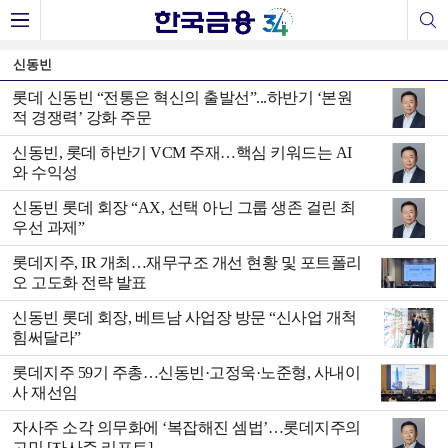
신동빈
롯데 신동빈 “전통은 혁신의 출발선”...하반기 ‘본원
적 경쟁력’ 강화 주문
신동빈, 롯데 하반기 VCM 주재…핵심 키워드는 AI
와 수익성
신동빈 롯데 회장 “AX, 선택 아닌 그룹 생존 걸린 최
우선 과제”
롯데지주, IR 개최…재무구조 개선 현황 및 포트폴리
오 고도화 전략 발표
신동빈 롯데 회장, 베트남 사업장 방문 “신사업 개척
힘써달라”
롯데지주 59기 주총…신동빈·고정욱·노준형, 사내이
사 재선임
자사주 소각 의무화에 ‘복잡해진 셈법’…롯데지주의
고민 [자사주 리포트]