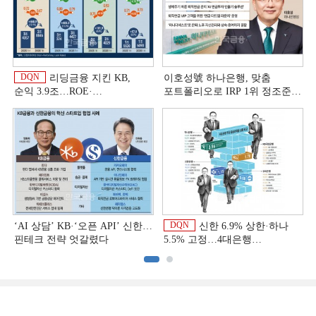
DQN
리딩금융 지킨 KB,
이호성號 하나은행, 맞춤
순익 3.9조…ROE·
포트폴리오로 IRP 1위 정조준
비용효율성까지 선두 [2026
[은행권 연금 방어전]
이
상반기 금융 리그테이블]
DQN
‘AI 상담’ KB·‘오픈 API’ 신한…
신한 6.9% 상한·하나
핀테크 전략 엇갈렸다
5.5% 고정…4대은행
중금리대출 승부수
이