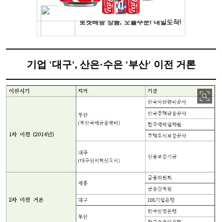
기업 '대구', 산은·수은 '부산' 이전 거론