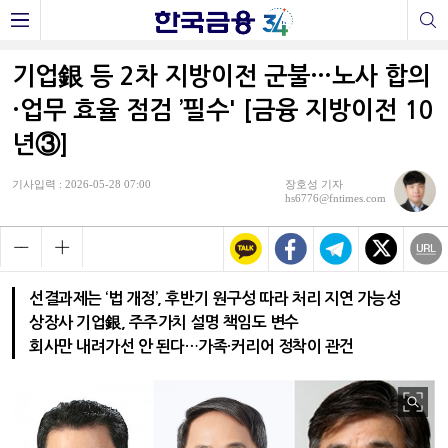
기업銀 등 2차 지방이전 군불…노사 합의
·업무 효율 점검 ’필수' [금융 지방이전 10
년③]
기사입력 : 2026-05-28 07:00
장호성 기자
hs6776@fntimes.com
선결과제는 ‘법 개정’, 후반기 원구성 따라 처리 지연 가능성
상장사 기업銀, 주주가치 설명 책임도 변수
회사만 내려가선 안 된다…가족·커리어 정착이 관건