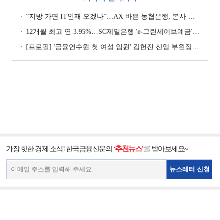
“지방 가면 IT인재 오겠나”…AX 바쁜 농협은행, 본사 이전설에 ‘긴장’ [막 오른 금융권 하투(夏鬪)]
12개월 최고 연 3.95%…SC제일은행 'e-그린세이브예금' [이주의 은행 예금금리-8월 1주]
[프로필] '금융연수원 첫 여성 임원' 김헌진 신임 부원장···교육·디지털·기획 '올라운더'
가장 핫한 경제 소식! 한국금융신문의
‘추천뉴스’
를 받아보세요~
뉴스레터 신청