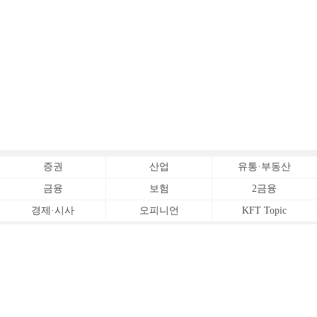
증권
산업
유통·부동산
금융
보험
2금융
경제·시사
오피니언
KFT Topic
전체서비스
Copyrightⓒ
한국금융신문 All Rights Reserved.