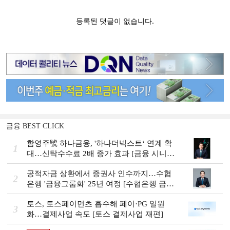
금융 BEST CLICK
함영주號 하나금융, '하나더넥스트‘ 연계 확
1
대…신탁수수료 2배 증가 효과 [금융 시니어
비즈니스 돋보기]
공적자금 상환에서 증권사 인수까지…수협
2
은행 '금융그룹화' 25년 여정 [수협은행 금융
그룹의 꿈①]
토스, 토스페이먼츠 흡수해 페이·PG 일원
3
화…결제사업 속도 [토스 결제사업 재편]