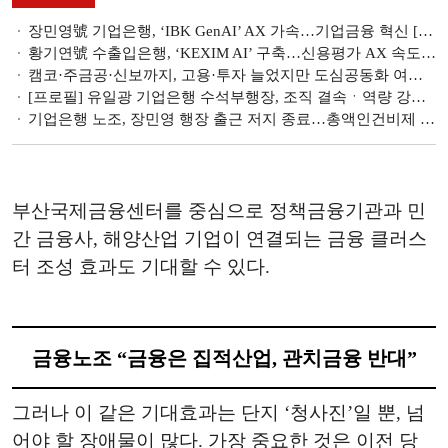
장민영號 기업은행, ‘IBK GenAI’ AX 가속…기업금융 혁신 [금융권 AI 人포그래픽]
황기연號 수출입은행, ‘KEXIM AI’ 구축…신용평가 AX 속도 [금융권 AI 人포그래픽]
캠코·주금공·신보까지, 고용·투자 늘었지만 도심공동화 여전 [금융공기업 지방이전 진단①]
[프로필] 유일광 기업은행 수석부행장, 조직 결속ㆍ역량 강화 적임자
기업은행 노조, 장민영 행장 출근 저지 종료…총액인건비제 협상 국면
부산국제금융센터를 중심으로 정책금융기관과 민
간 금융사, 해양산업 기업이 연결되는 금융 클러스
터 조성 효과도 기대할 수 있다.
금융노조 “금융은 집적산업, 관치금융 반대”
그러나 이 같은 기대효과는 단지 ‘청사진’일 뿐, 넘
어야 할 장애물이 많다. 가장 중요한 것은 이전 당