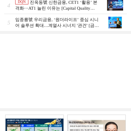
DQN
진옥동號 신한금융, CET1 ‘활용’ 본
4
격화···AT1 늘린 이유는 [Capital Quality
Review]
임종룡號 우리금융, ‘원더라이프’ 중심 시니
5
어 솔루션 확대…계열사 시너지 '관건' [금융
시니어 비즈니스 돋보기]