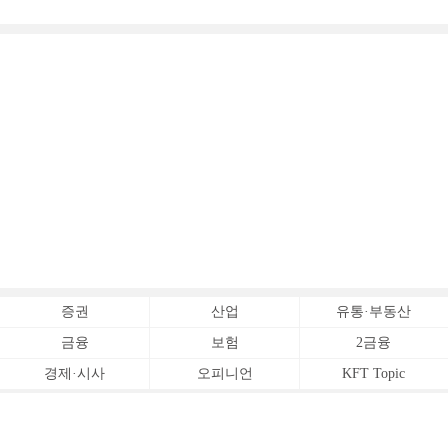
증권
산업
유통·부동산
금융
보험
2금융
경제·시사
오피니언
KFT Topic
전체서비스