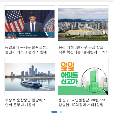
동결보다 무서운 불확실성…
용산·과천 2만가구 공급 발표
증권사 리스크 관리 시험대
직후 확산되는 ‘절대반대’…왜?
무승객 운항중인 한강버스…
용산구 ‘나인원한남’ 88평, 9억
언제 운항 재개될까
상승한 167억원에 거래 [일일
아파트 신고가]