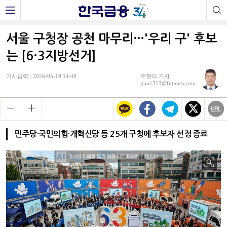
서울 구청장 공천 마무리…'우리 구' 후보
는 [6·3지방선거]
기사입력 : 2026-05-19 14:48
주현태 기자
gun1313@fntimes.com
민주당·국민의힘·개혁신당 등 25개 구청에 후보자 선정 종료