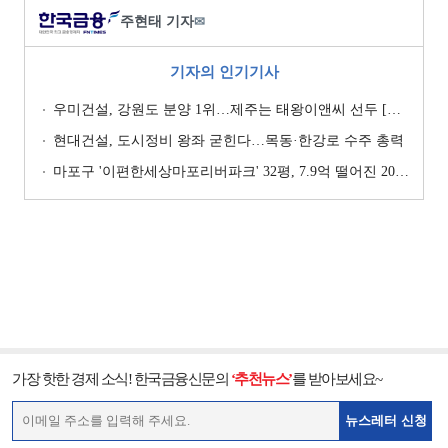
주현태 기자
✉
기자의 인기기사
우미건설, 강원도 분양 1위…제주는 태왕이앤씨 선두 [이 지역 분양왕-강원·제주]
현대건설, 도시정비 왕좌 굳힌다…목동·한강로 수주 총력
마포구 '이편한세상마포리버파크' 32평, 7.9억 떨어진 20.4억원에 거래 [일일 하락가]
가장 핫한 경제 소식! 한국금융신문의
‘추천뉴스’
를 받아보세요~
뉴스레터 신청