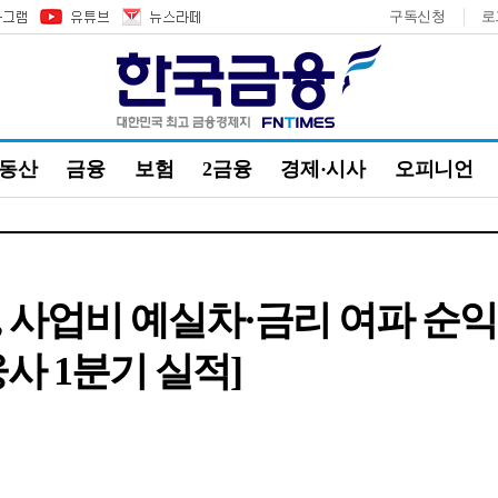
구독신청
로
부동산
금융
보험
2금융
경제·시사
오피니언
 사업비 예실차·금리 여파 순
융사 1분기 실적]