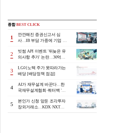
종합
BEST CLICK
깐깐해진 증권신고서 심
1
사…IB 부담 가중에 기업 자
금조달 '차질 우려'
빗썸 API 이벤트 '뒤늦은 유
2
의사항 추가' 논란…30억원
배상 조정 거부에 이용자 반
LG이노텍 주가 못따라가는
발
3
배당 [배당정책 점검]
AI가 재무설계 바꾼다…한
4
국재무설계협회·쿼터백 '베
러웰스'로 생태계 구축
본인가 신청 앞둔 조각투자
5
장외거래소…KDX·NXT컨
소 막판 점검 ‘분주’