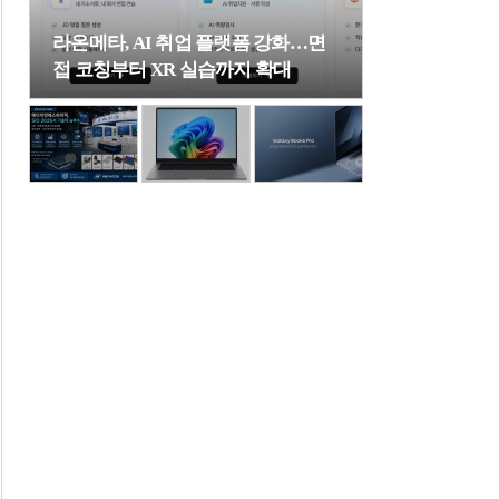
라온메타, AI 취업 플랫폼 강화…면
접 코칭부터 XR 실습까지 확대