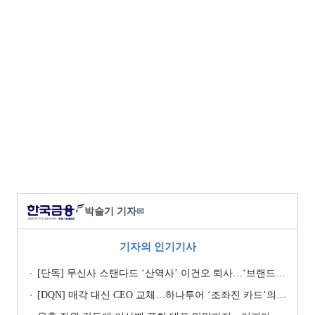
박슬기 기자
✉
기자의 인기기사
[단독] 무신사 스탠다드 ‘산역사’ 이건오 퇴사…‘브랜드 정체성’ 전환점 맞나
[DQN] 매각 대신 CEO 교체…하나투어 ‘조좌진 카드’의 속내 [Z-스코어 기업가치 바로보기]