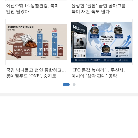
이선주號 LG생활건강, 북미
윤상현 ‘원톱ʼ 굳힌 콜마그룹…
엔진 달았다
북미 재건 속도 낸다
국경 넘나들고 법인 통합하고…
“IPO 몸값 높여라”…무신사,
롯데웰푸드 ‘ONE’, 숫자로
아시아 ‘삼각 편대’ 공략
증명하다