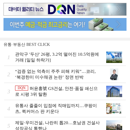
유통·부동산 BEST CLICK
관악구 '두산' 26평, 3.2억 떨어진 10.5억원에
1
거래 [일일 하락가]
“검증 없는 억측이 주주 피해 키워”…코리,
2
‘북경한미 미수채권 논란’ 정면 반박
DQN
허윤홍號 GS건설, 안전·품질 쇄신으
3
로 시평 3위 탈환
유통사 줄줄이 입점에 직매입까지…쿠팡이
4
츠, 퀵커머스 판 키운다
제일·우미건설, 나란히 톱20…호남권 건설사
5
성장공식 통했나