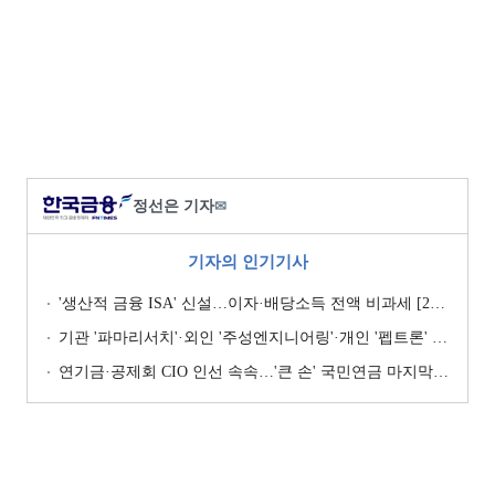
정선은 기자
✉
기자의 인기기사
'생산적 금융 ISA' 신설…이자·배당소득 전액 비과세 [2026 세제개편안]
기관 '파마리서치'·외인 '주성엔지니어링'·개인 '펩트론' 1위 [주간 코스닥 순매수- 2026년 7월27일~7월31일]
연기금·공제회 CIO 인선 속속…'큰 손' 국민연금 마지막 타자