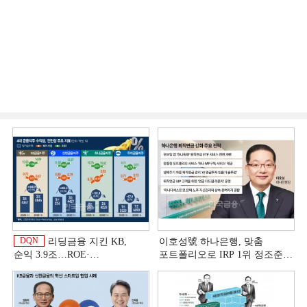
DQN
리딩금융 지킨 KB,
이호성號 하나은행, 맞춤
순익 3.9조…ROE·
포트폴리오로 IRP 1위 정조준
비용효율성까지 선두 [2026
[은행권 연금 방어전]
이
상반기 금융 리그테이블]