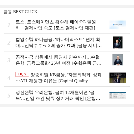
금융 BEST CLICK
토스, 토스페이먼츠 흡수해 페이·PG 일원
1
화…결제사업 속도 [토스 결제사업 재편]
함영주號 하나금융, '하나더넥스트‘ 연계 확
2
대…신탁수수료 2배 증가 효과 [금융 시니어
비즈니스 돋보기]
공적자금 상환에서 증권사 인수까지…수협
3
은행 '금융그룹화' 25년 여정 [수협은행 금융
그룹의 꿈①]
DQN
양종희號 KB금융, '자본최적화' 성과
4
···AT1 재등판 이유는 [Capital Quality
Review]]
정진완號 우리은행, 급여 12개월이면 '골
5
드'…진입 조건 낮춰 장기거래 락인 [은행권
머니무브 대응 전략]