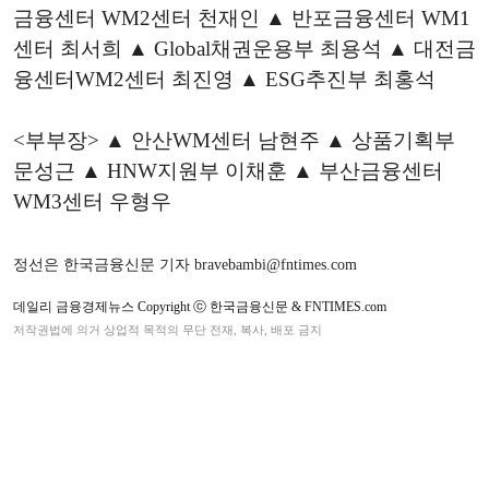
금융센터 WM2센터 천재인 ▲ 반포금융센터 WM1
센터 최서희 ▲ Global채권운용부 최용석 ▲ 대전금
융센터WM2센터 최진영 ▲ ESG추진부 최홍석
<부부장> ▲ 안산WM센터 남현주 ▲ 상품기획부
문성근 ▲ HNW지원부 이채훈 ▲ 부산금융센터
WM3센터 우형우
정선은 한국금융신문 기자 bravebambi@fntimes.com
데일리 금융경제뉴스 Copyright ⓒ 한국금융신문 & FNTIMES.com
저작권법에 의거 상업적 목적의 무단 전재, 복사, 배포 금지