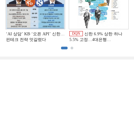
DQN
‘AI 상담’ KB·‘오픈 API’ 신한…
신한 6.9% 상한·하나
핀테크 전략 엇갈렸다
5.5% 고정…4대은행
중금리대출 승부수
이