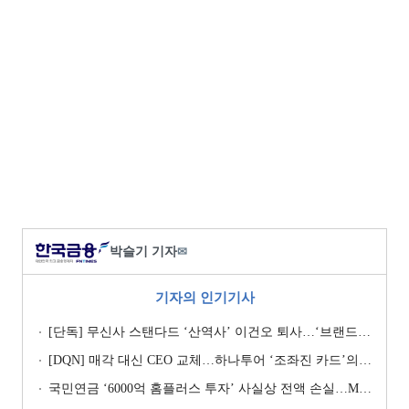
박슬기 기자
✉
기자의 인기기사
[단독] 무신사 스탠다드 ‘산역사’ 이건오 퇴사…‘브랜드 정체성’ 전환점 맞나
[DQN] 매각 대신 CEO 교체…하나투어 ‘조좌진 카드’의 속내 [Z-스코어 기업가치 바로보기]
국민연금 ‘6000억 홈플러스 투자’ 사실상 전액 손실…MBK 책임론 재점화