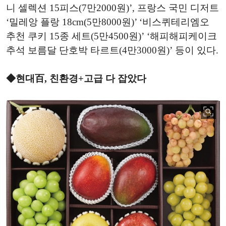
니 셀렉션 15피스(7만2000원)’, 프랑스 국민 디저트
‘밀레앙 플랑 18cm(5만8000원)’ ‘비스퀴테리엠오
추천 쿠키 15종 세트(5만4500원)’ ‘해피해피케이크
추석 보름달 단호박 타르트(4만3000원)’ 등이 있다.
◆현대百, 친환경+고급 다 잡았다