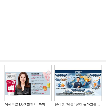
이선주號 LG생활건강, 북미
윤상현 ‘원톱ʼ 굳힌 콜마그룹…