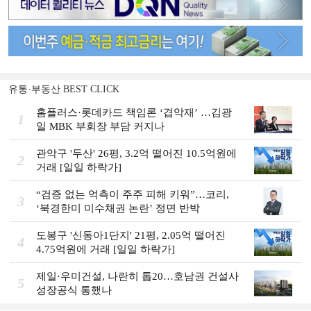
유통·부동산 BEST CLICK
홈플러스·롯데카드 책임론 ‘겹악재’ …김광
1
일 MBK 부회장 부담 커지나
관악구 '두산' 26평, 3.2억 떨어진 10.5억원에
2
거래 [일일 하락가]
“검증 없는 억측이 주주 피해 키워”…코리,
3
‘북경한미 미수채권 논란’ 정면 반박
도봉구 '신동아1단지' 21평, 2.05억 떨어진
4
4.75억원에 거래 [일일 하락가]
제일·우미건설, 나란히 톱20…호남권 건설사
5
성장공식 통했나