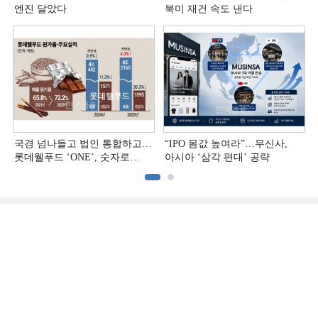
엔진 달았다
북미 재건 속도 낸다
국경 넘나들고 법인 통합하고…
“IPO 몸값 높여라”…무신사,
롯데웰푸드 ‘ONE’, 숫자로
아시아 ‘삼각 편대’ 공략
증명하다