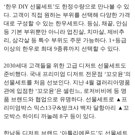
‘한우 DIY 선물세트’도 한정수량으로 만나볼 수 있
다. 고객이 직접 원하는 부위를 선택해 다양한 가격
대로 구성할 수 있는 한우세트다. 등심, 채끝, 안심
등 기본 부위뿐만 아니라 업진살, 치마살, 제비추
리, 삼각살 등 특수 부위도 주문 가능하다. 1+등급
이상의 한우로 최대 9종류까지 선택할 수 있다.
2030세대 고객들을 위한 고급 디저트 선물세트도
준비했다. 국내 프리미엄 디저트 전문점 ‘꼬모윤’의
선물세트를 처음 선보인다. 지난 4월 갤러리아명품
관에 입점한 ‘꼬모윤’은 셀린느, 로저비비에 등 명
품 브랜드와 협업으로 유명하다. 선물세트로 ▲프
리미엄박스 믹스13구&방크샤 백자 달항아리 ▲꼬
모박스 하이티 까눌레 8구 등이 있다.
한남동 디저트 브랜드 ‘아틀리에폰드’도 선물세트