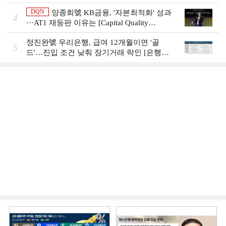
그룹의 꿈①]
DQN
양종희號 KB금융, '자본최적화' 성과
4
···AT1 재등판 이유는 [Capital Quality
Review]]
정진완號 우리은행, 급여 12개월이면 '골
5
드'…진입 조건 낮춰 장기거래 락인 [은행권
머니무브 대응 전략]