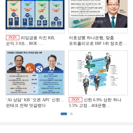
DQN
리딩금융 지킨 KB,
이호성號 하나은행, 맞춤
순익 3.9조…ROE·
포트폴리오로 IRP 1위 정조준
비용효율성까지 선두 [2026
[은행권 연금 방어전]
이
상반기 금융 리그테이블]
DQN
‘AI 상담’ KB·‘오픈 API’ 신한…
신한 6.9% 상한·하나
핀테크 전략 엇갈렸다
5.5% 고정…4대은행
중금리대출 승부수
이