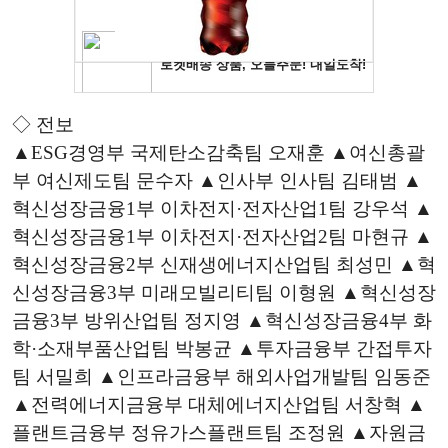
◇ 전보
▲
ESG
경영부 국제탄소감축팀 오재훈 ▲여신총괄
부 여신제도팀 문수자 ▲인사부 인사팀 김태범 ▲
혁신성장금융1부 이차전지·전자산업1팀 강우석 ▲
혁신성장금융1부 이차전지·전자산업2팀 마현규 ▲
혁신성장금융2부 신재생에너지산업팀 최성민 ▲혁
신성장금융3부 미래모빌리티팀 이형원 ▲혁신성장
금융3부 방위산업팀 정지영 ▲혁신성장금융4부 화
학·소재부품산업팀 박봉균 ▲투자금융부 간접투자
팀 서밀희 ▲인프라금융부 해외사업개발팀 임동준
▲전력에너지금융부 대체에너지산업팀 서창혁 ▲
플랜트금융부 정유가스플랜트팀 조정원 ▲자원금