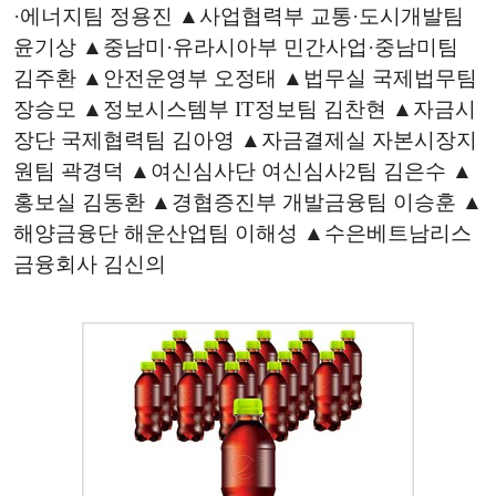
·에너지팀 정용진 ▲사업협력부 교통·도시개발팀
윤기상 ▲중남미·유라시아부 민간사업·중남미팀
김주환 ▲안전운영부 오정태 ▲법무실 국제법무팀
장승모 ▲정보시스템부
IT
정보팀 김찬현 ▲자금시
장단 국제협력팀 김아영 ▲자금결제실 자본시장지
원팀 곽경덕 ▲여신심사단 여신심사2팀 김은수 ▲
홍보실 김동환 ▲경협증진부 개발금융팀 이승훈 ▲
해양금융단 해운산업팀 이해성 ▲수은베트남리스
금융회사 김신의