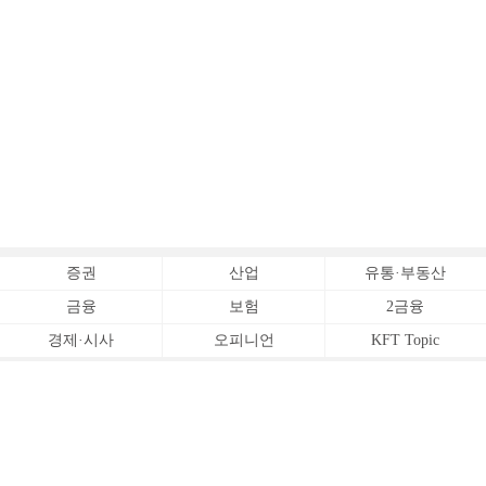
증권
산업
유통·부동산
금융
보험
2금융
경제·시사
오피니언
KFT Topic
전체서비스
Copyrightⓒ
한국금융신문 All Rights Reserved.