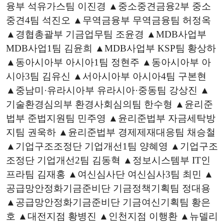
융부 석유가스팀 이진경 ▲중소중견금융2부 중소
중견4팀 석진오 ▲무역금융부 무역금융팀 허정옥
▲경협총괄부 기금업무팀 조윤경 ▲
MDB
사업부
MDB
사업1팀 김윤희 ▲
MDB
사업부
KSP
팀 황상하
▲동아시아부 아시아1팀 정현주 ▲동아시아부 아
시아3팀 김유신 ▲서아시아부 아시아4팀 구본현
▲중남미·유라시아부 유라시아·중동팀 강상진 ▲
기술환경심의부 환경사회심의팀 한수형 ▲윤리준
법부 준법지원팀 민주영 ▲윤리준법부 자금세탁방
지팀 권욱하 ▲윤리준법부 경제제재대응팀 채승철
▲기업구조조정단 기업개선1팀 양혜영 ▲기업구조
조정단 기업개선2팀 김동혁 ▲정보시스템부
IT
인
프라팀 김재홍 ▲여신심사단 여신심사3팀 최민 ▲
공급망안정화기금준비단 기금정책기획팀 정대용
▲공급망안정화기금준비단 기금여신기획팀 황은
호 ▲대전지점 황병진 ▲인천지점 이행환 ▲뉴델리