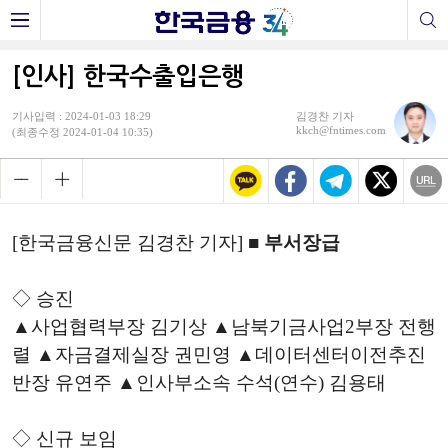
[인사] 한국수출입은행
기사입력 : 2024-01-03 18:29
김경찬 기자
kkch@fntimes.com
(최종수정 2024-01-04 10:35)
[한국금융신문 김경찬 기자] ■
부서장급
◇ 승진
▲사업협력부장 김기상 ▲남북기금사업2부장 전행
렬 ▲자금결제실장 권민영 ▲데이터센터이전추진
반장 유연주 ▲인사부소속 수석(연수) 김용태
◇ 신규 보임