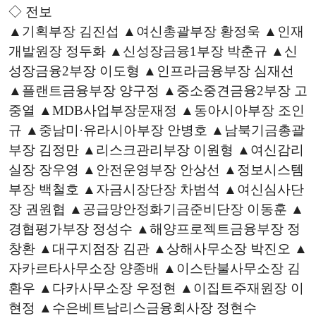
◇ 전보
▲기획부장 김진섭 ▲여신총괄부장 황정욱 ▲인재
개발원장 정두화 ▲신성장금융1부장 박춘규 ▲신
성장금융2부장 이도형 ▲인프라금융부장 심재선
▲플랜트금융부장 양구정 ▲중소중견금융2부장 고
중열 ▲
MDB
사업부장문재정 ▲동아시아부장 조인
규 ▲중남미·유라시아부장 안병호 ▲남북기금총괄
부장 김정만 ▲리스크관리부장 이원형 ▲여신감리
실장 장우영 ▲안전운영부장 안상선 ▲정보시스템
부장 백철호 ▲자금시장단장 차범석 ▲여신심사단
장 권원협 ▲공급망안정화기금준비단장 이동훈 ▲
경협평가부장 정성수 ▲해양프로젝트금융부장 정
창환 ▲대구지점장 김관 ▲상해사무소장 박진오 ▲
자카르타사무소장 양종배 ▲이스탄불사무소장 김
환우 ▲다카사무소장 우정현 ▲이집트주재원장 이
현정 ▲수은베트남리스금융회사장 정현수