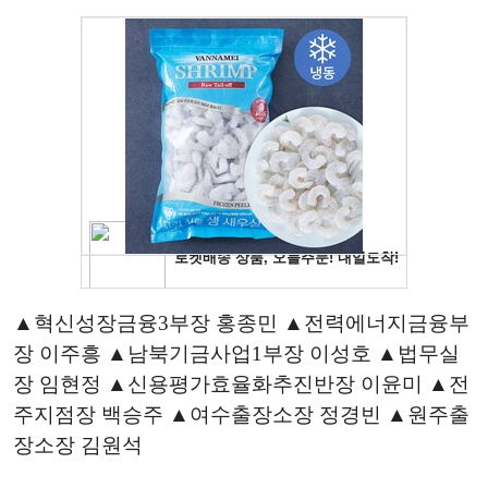
▲혁신성장금융3부장 홍종민 ▲전력에너지금융부
장 이주흥 ▲남북기금사업1부장 이성호 ▲법무실
장 임현정 ▲신용평가효율화추진반장 이윤미 ▲전
주지점장 백승주 ▲여수출장소장 정경빈 ▲원주출
장소장 김원석