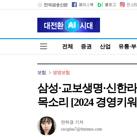
전체
증권
산업
유통·
보험
생명보험
삼성·교보생명·신한라이
목소리 [2024 경영키
전하경 기자
ceciplus7@fntimes.com