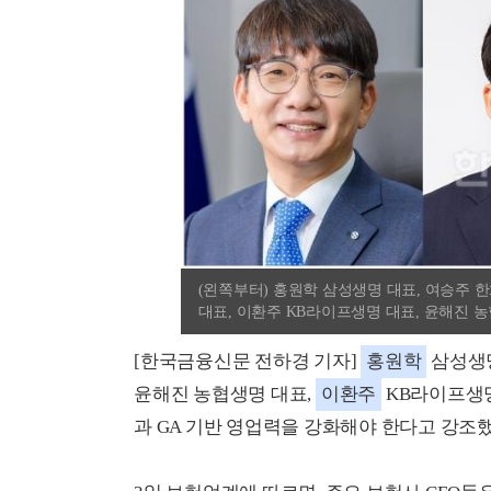
(왼쪽부터) 홍원학 삼성생명 대표, 여승주 
대표, 이환주 KB라이프생명 대표, 윤해진 
[한국금융신문 전하경 기자]
홍원학
삼성생명
윤해진 농협생명 대표,
이환주
KB라이프생명
과 GA 기반 영업력을 강화해야 한다고 강조했