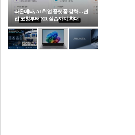
라온메타, AI 취업 플랫폼 강화…면
접 코칭부터 XR 실습까지 확대