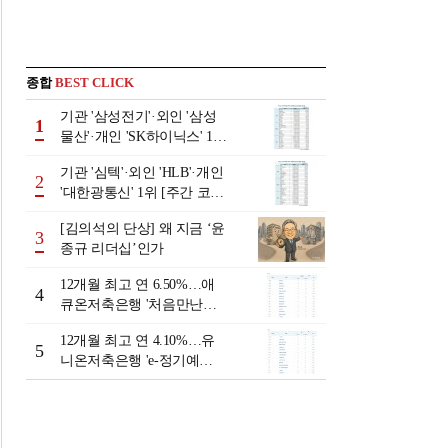
종합
BEST CLICK
기관 '삼성전기'·외인 '삼성
1
물산'·개인 'SK하이닉스' 1위
[주간 코스피 순매수- 2026
기관 '심텍'·외인 'HLB'·개인
년 8월3일~8월7일]
2
'대한광통신' 1위 [주간 코스
닥 순매수- 2026년 8월3일~8
[김의석의 단상] 왜 지금 ‘윤
월7일]
3
종규 리더십’인가
12개월 최고 연 6.50%…애
4
큐온저축은행 '처음만난적
금'[이주의 저축은행 적금금
12개월 최고 연 4.10%…유
리-8월 2주]
5
니온저축은행 'e-정기예
금'[이주의 저축은행 예금금
리-8월 2주]