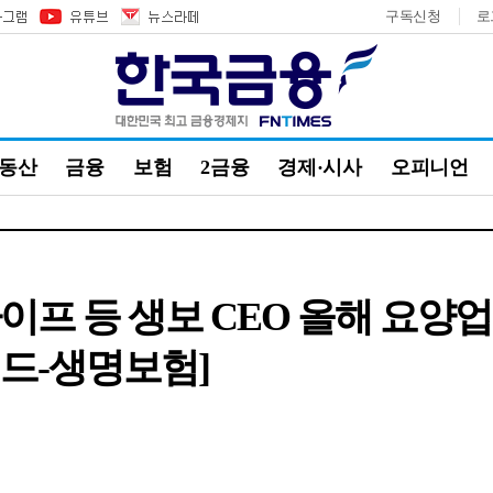
구독신청
로
부동산
금융
보험
2금융
경제·시사
오피니언
프 등 생보 CEO 올해 요양업 
워드-생명보험]