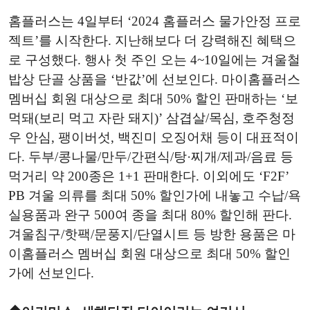
홈플러스는 4일부터 ‘2024 홈플러스 물가안정 프로
젝트’를 시작한다. 지난해보다 더 강력해진 혜택으
로 구성했다. 행사 첫 주인 오는 4~10일에는 겨울철
밥상 단골 상품을 ‘반값’에 선보인다. 마이홈플러스
멤버십 회원 대상으로 최대 50% 할인 판매하는 ‘보
먹돼(보리 먹고 자란 돼지)’ 삼겹살/목심, 호주청정
우 안심, 팽이버섯, 백진미 오징어채 등이 대표적이
다. 두부/콩나물/만두/간편식/탕·찌개/제과/음료 등
먹거리 약 200종은 1+1 판매한다. 이외에도 ‘F2F’
PB 겨울 의류를 최대 50% 할인가에 내놓고 수납/욕
실용품과 완구 500여 종을 최대 80% 할인해 판다.
겨울침구/핫팩/문풍지/단열시트 등 방한 용품은 마
이홈플러스 멤버십 회원 대상으로 최대 50% 할인
가에 선보인다.