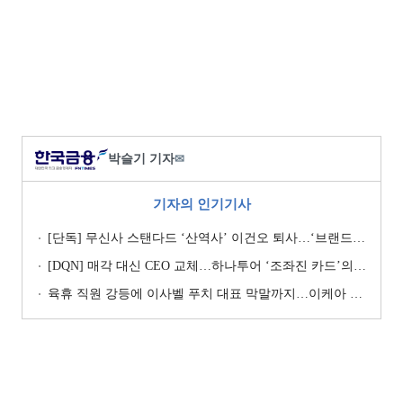
박슬기 기자
✉
기자의 인기기사
[단독] 무신사 스탠다드 ‘산역사’ 이건오 퇴사…‘브랜드 정체성’ 전환점 맞나
[DQN] 매각 대신 CEO 교체…하나투어 ‘조좌진 카드’의 속내 [Z-스코어 기업가치 바로보기]
육휴 직원 강등에 이사벨 푸치 대표 막말까지…이케아 코리아“사실과 달라”