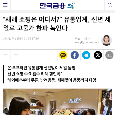
“새해 쇼핑은 어디서?” 유통업계, 신년 세
일로 고물가 한파 녹인다
기사입력 : 2024-01-03 17:36
박슬기 기자
seulgi@fntimes.com
온·오프라인 유통업계 신년맞이 세일 돌입
신년 쇼핑 수요 흡수 위해 할인폭↑
해외패션부터 주류, 반려용품, 새해맞이 용품까지 다양