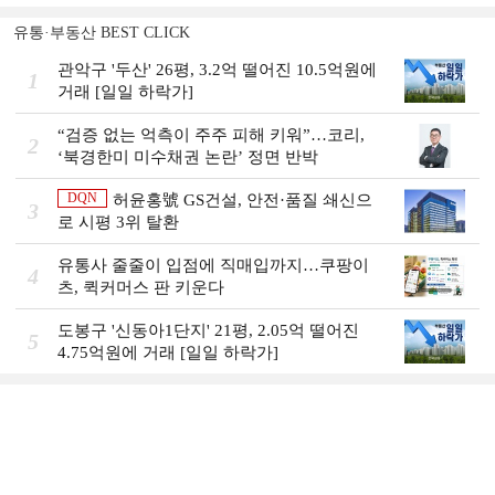
유통·부동산 BEST CLICK
관악구 '두산' 26평, 3.2억 떨어진 10.5억원에
1
거래 [일일 하락가]
“검증 없는 억측이 주주 피해 키워”…코리,
2
‘북경한미 미수채권 논란’ 정면 반박
DQN
허윤홍號 GS건설, 안전·품질 쇄신으
3
로 시평 3위 탈환
유통사 줄줄이 입점에 직매입까지…쿠팡이
4
츠, 퀵커머스 판 키운다
도봉구 '신동아1단지' 21평, 2.05억 떨어진
5
4.75억원에 거래 [일일 하락가]