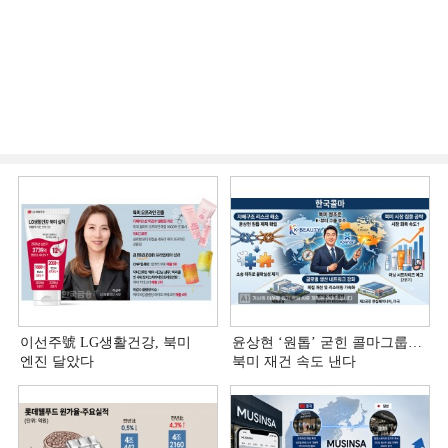
이선주號 LG생활건강, 북미
윤상현 ‘원톱ʼ 굳힌 콜마그룹…
엔진 달았다
북미 재건 속도 낸다