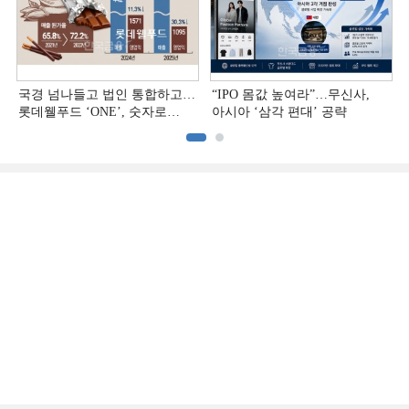
국경 넘나들고 법인 통합하고…
“IPO 몸값 높여라”…무신사,
롯데웰푸드 ‘ONE’, 숫자로
아시아 ‘삼각 편대’ 공략
증명하다