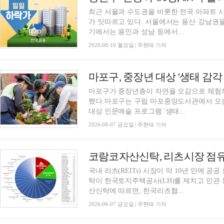
최근 서울과 수도권을 비롯한 전국 아파트 
가 잇따르고 있다. 서울에서는 용산·강남권을
기에서는 용인과 성남 등에서...
2026-08-10 월요일 | 주현태 기자
마포구, 중장년 대상 '생태 감각
마포구가 중장년층이 자연을 오감으로 체험
했다.마포구는 구립 마포중앙도서관에서 오는 
대상 인문예술 프로그램 '생태...
2026-08-07 금요일 | 주현태 기자
국내 리츠(REITs) 시장이 약 10년 만에
탁이 한국토지주택공사(LH)를 제치고 민관 
산신탁에 따르면, 한국리츠협...
2026-08-07 금요일 | 주현태 기자