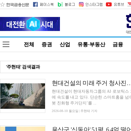
전체
증권
산업
유통·부동산
금융
'주현태' 검색결과
현대건설이 현대자동차그룹의 AI·로보틱스 
에 속도를 내고 있다. 단순한 스마트홈을 넘
봇 친화형 주거단지’를 ...
2026-08-10 월요일 | 주현태 기자
용산구 '신동아' 51평, 6.4억 