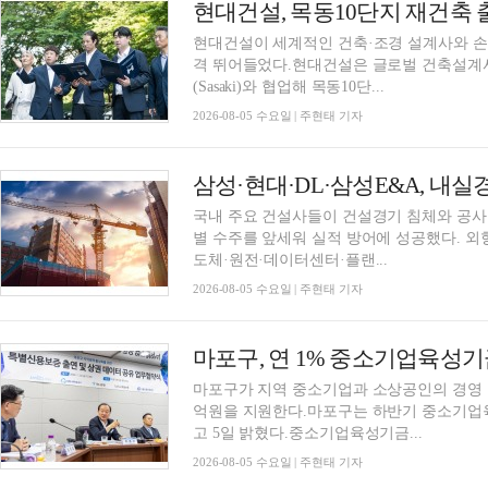
현대건설이 세계적인 건축·조경 설계사와 손
격 뛰어들었다.현대건설은 글로벌 건축설계사 모
(Sasaki)와 협업해 목동10단...
2026-08-05 수요일 | 주현태 기자
국내 주요 건설사들이 건설경기 침체와 공사
별 수주를 앞세워 실적 방어에 성공했다. 외
도체·원전·데이터센터·플랜...
2026-08-05 수요일 | 주현태 기자
마포구, 연 1% 중소기업육성기
마포구가 지역 중소기업과 소상공인의 경영 안
억원을 지원한다.마포구는 하반기 중소기업육
고 5일 밝혔다.중소기업육성기금...
2026-08-05 수요일 | 주현태 기자