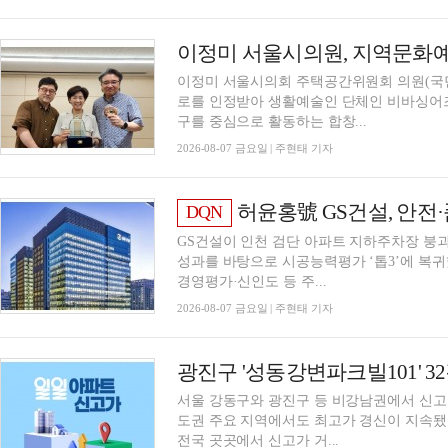
이정미 서울시의원, 지역문화예
이정미 서울시의회 주택공간위원회 의원(국민
로를 인정받아 생활예술인 단체인 비바싱어즈
구를 중심으로 활동하는 합창...
2026-08-07 금요일 | 주현태 기자
허윤홍號 GS건설, 안전
DQN
GS건설이 인천 검단 아파트 지하주차장 붕
성과를 바탕으로 시공능력평가 ‘톱3’에 복귀
경영평가·신인도 등 주...
2026-08-07 금요일 | 주현태 기자
서울 강동구와 광진구 등 비강남권에서 신고
도권 주요 지역에서도 최고가 경신이 지속됐다.
전국 곳곳에서 신고가 거...