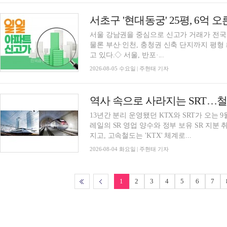
서초구 '현대동궁' 25평, 6억 오
서울 강남권을 중심으로 신고가 거래가 전국
물론 부산·인천, 충청권 신축 단지까지 평
고 있다.◇ 서울, 반포·...
2026-08-05 수요일 | 주현태 기자
역사 속으로 사라지는 SRT…철
13년간 분리 운영됐던 KTX와 SRT가 오는
레일의 SR 영업 양수와 정부 보유 SR 지분
지고, 고속철도는 'KTX' 체계로...
2026-08-04 화요일 | 주현태 기자
1
2
3
4
5
6
7