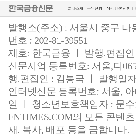
회사소개
구독신청
정정·반론 신청
발행소(주소) : 서울시 중구 
번호 : 202-81-39551
제호: 한국금융 ㅣ 발행.편집인 : 
신문사업 등록번호: 서울,다0655
행.편집인 : 김봉국 ㅣ 발행일자:
인터넷신문 등록번호: 서울, 아03
일 ㅣ 청소년보호책임자 : 문수
FNTIMES.COM의 모든 콘텐
재, 복사, 배포 등을 금합니다.