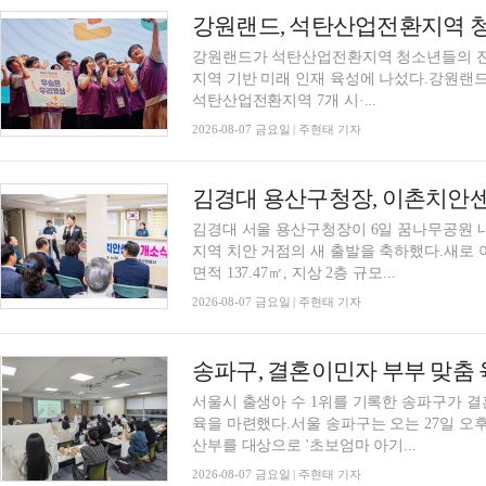
강원랜드, 석탄산업전환지역 청소
강원랜드가 석탄산업전환지역 청소년들의 진
지역 기반 미래 인재 육성에 나섰다.강원랜
석탄산업전환지역 7개 시·...
2026-08-07 금요일 | 주현태 기자
김경대 용산구청장, 이촌치안센
김경대 서울 용산구청장이 6일 꿈나무공원 
지역 치안 거점의 새 출발을 축하했다.새로 이
면적 137.47㎡, 지상 2층 규모...
2026-08-07 금요일 | 주현태 기자
서울시 출생아 수 1위를 기록한 송파구가 
육을 마련했다.서울 송파구는 오는 27일 
산부를 대상으로 '초보엄마 아기...
2026-08-07 금요일 | 주현태 기자